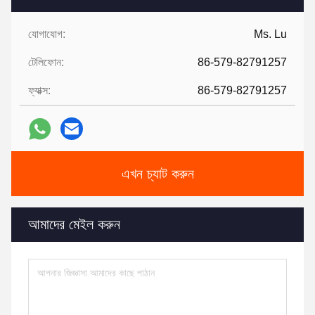
যোগাযোগ:
Ms. Lu
টেলিফোন:
86-579-82791257
ফ্যাক্স:
86-579-82791257
এখন চ্যাট করুন
আমাদের মেইল ​​করুন