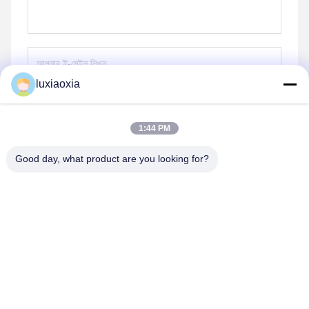
luxiaoxia
পাঠান
1:44 PM
Good day, what product are you looking for?
Dayoo Advanced Ceramic Co.,Ltd
luxiaoxia@dayooceramic.com
86-579-82791257