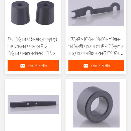
উচ্চ নির্ভুলতা সঠিক মাত্রা মসৃণ পৃষ্ঠ
নাইট্রাইড সিলিকন সিরামিক পরিধান-
এবং চমৎকার সমতলতা উচ্চ
প্রতিরোধী সংযোগ প্লেট - ঐতিহ্যগত
নির্ভুলতা সরঞ্জাম কর্মক্ষমতা নিশ্চিত
ধাতু সংযোগকারীদের একটি দীর্ঘ জীবন
বিকল্প
সেরা দাম পান
সেরা দাম পান