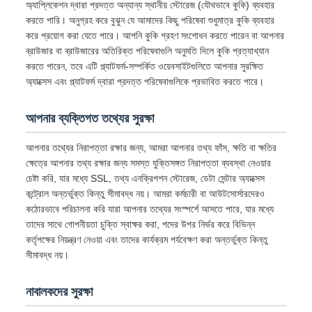
অ্যাপ্লিকেশন দ্বারা প্রদত্ত অন্যান্য স্থানীয় স্টোরেজ (যৌথভাবে কুকি) ব্যবহার
করতে পারি। অনুগ্রহ করে বুঝুন যে আমাদের কিছু পরিষেবা শুধুমাত্র কুকি ব্যবহার
করে প্রয়োগ করা যেতে পারে। আপনি কুকি গ্রহণ সংশোধন করতে পারেন বা আপনার
ব্রাউজার বা ব্রাউজারের অতিরিক্ত পরিষেবাগুলি অনুমতি দিলে কুকি প্রত্যাখ্যান
করতে পারেন, তবে এটি প্ল্যাটফর্ম-সম্পর্কিত ওয়েবসাইটগুলিতে আপনার সুরক্ষিত
অ্যাক্সেস এবং প্ল্যাটফর্ম দ্বারা প্রদত্ত পরিষেবাগুলিকে প্রভাবিত করতে পারে।
আপনার ব্যক্তিগত তথ্যের সুরক্ষা
আপনার তথ্যের নিরাপত্তা রক্ষার জন্য, আমরা আপনার তথ্য ফাঁস, ক্ষতি বা ক্ষতির
ক্ষেত্রে আপনার তথ্য রক্ষার জন্য সমস্ত যুক্তিসঙ্গত নিরাপত্তা ব্যবস্থা নেওয়ার
চেষ্টা করি, যার মধ্যে SSL, তথ্য এনক্রিপশন স্টোরেজ, ডেটা সেন্টার অ্যাক্সেস
কন্ট্রোল অন্তর্ভুক্ত কিন্তু সীমাবদ্ধ নয়। আমরা কর্মচারী বা আউটসোর্সারদেরও
কঠোরভাবে পরিচালনা করি যারা আপনার তথ্যের সংস্পর্শে আসতে পারে, যার মধ্যে
তাদের সাথে গোপনীয়তা চুক্তি স্বাক্ষর করা, পদের উপর নির্ভর করে বিভিন্ন
কর্তৃপক্ষের নিয়ন্ত্রণ নেওয়া এবং তাদের কার্যক্রম পর্যবেক্ষণ করা অন্তর্ভুক্ত কিন্তু
সীমাবদ্ধ নয়।
নাবালকদের সুরক্ষা