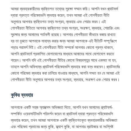
আমরা ব্যবহারকারীদের ব্যক্তিগত তথ্যের সুরক্ষা সম্মান করি। আপনি যখন প্ল্যাটফর্ম
দ্বারা প্রদত্ত পরিষেবাগুলি ব্যবহার করেন, তখন আমরা এই গোপনীয়তা নীতি
অনুসারে আপনার ব্যক্তিগত তথ্য সংগ্রহ, ব্যবহার এবং শেয়ার করব। এই
গোপনীয়তা নীতিতে আপনার ব্যক্তিগত তথ্য সংগ্রহ, সংরক্ষণ, ব্যবহার, শেয়ারিং এবং
সুরক্ষার জন্য আমাদের শর্তাবলী রয়েছে। আপনার গোপনীয়তা কীভাবে বজায় রাখতে
হয় তা বুঝতে আপনাকে সাহায্য করার জন্য আমরা আপনাকে এই নীতিটি সম্পূর্ণরূপে
পড়ার পরামর্শ দিই। এই গোপনীয়তা নীতি সম্পর্কে আপনার কোনো প্রশ্ন থাকলে,
আপনি প্ল্যাটফর্মে প্রকাশিত যোগাযোগের মাধ্যমে আমাদের সাথে যোগাযোগ করতে
পারেন। আপনি যদি এই গোপনীয়তা নীতির কোনো বিষয়বস্তুর সাথে একমত না হন,
তাহলে আপনি অবিলম্বে প্ল্যাটফর্ম পরিষেবাগুলি ব্যবহার করা বন্ধ করবেন। প্ল্যাটফর্মের
কোনো পরিষেবা ব্যবহার করা চালিয়ে যাওয়ার মাধ্যমে, আপনি সম্মত হন যে আমরা এই
গোপনীয়তা নীতি অনুসারে আপনার তথ্য সংগ্রহ, ব্যবহার, সংরক্ষণ এবং শেয়ার করব।
কুকির ব্যবহার
আপনাকে একটি সহজ অ্যাক্সেস অভিজ্ঞতা দিতে, আপনি যখন আমাদের প্ল্যাটফর্ম-
সম্পর্কিত ওয়েবসাইটগুলি পরিদর্শন করেন বা প্ল্যাটফর্ম দ্বারা প্রদত্ত পরিষেবাগুলি
ব্যবহার করেন, তখন আমরা আপনাকে একটি ব্যক্তিগতকৃত ব্যবহারকারীর অভিজ্ঞতা
এবং পরিষেবা প্রদানের জন্য কুকি, ফ্ল্যাশ কুকি, বা আপনার ব্রাউজার বা সংশ্লিষ্ট