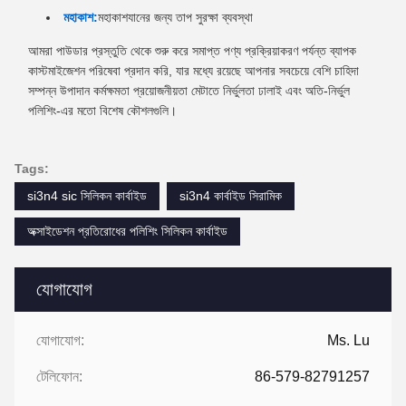
মহাকাশ:
মহাকাশযানের জন্য তাপ সুরক্ষা ব্যবস্থা
আমরা পাউডার প্রস্তুতি থেকে শুরু করে সমাপ্ত পণ্য প্রক্রিয়াকরণ পর্যন্ত ব্যাপক
কাস্টমাইজেশন পরিষেবা প্রদান করি, যার মধ্যে রয়েছে আপনার সবচেয়ে বেশি চাহিদা
সম্পন্ন উপাদান কর্মক্ষমতা প্রয়োজনীয়তা মেটাতে নির্ভুলতা ঢালাই এবং অতি-নির্ভুল
পলিশিং-এর মতো বিশেষ কৌশলগুলি।
Tags:
si3n4 sic সিলিকন কার্বাইড
si3n4 কার্বাইড সিরামিক
অক্সাইডেশন প্রতিরোধের পলিশিং সিলিকন কার্বাইড
যোগাযোগ
যোগাযোগ:
Ms. Lu
টেলিফোন:
86-579-82791257