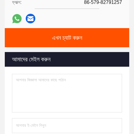
ফ্যাক্স:
86-579-82791257
এখন চ্যাট করুন
আমাদের মেইল ​​করুন