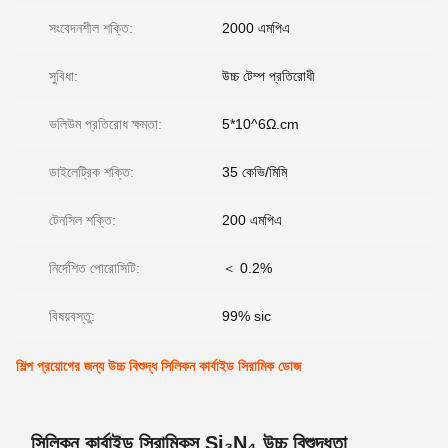
সংবেদনশীল শক্তি:
2000 এমপিএ
সুবিধা:
উচ্চ টেম্প প্রতিরোধী
ভলিউম প্রতিরোধ ক্ষমতা:
5*10^6Ω.cm
ডাইলেট্রিক শক্তি:
35 কেভি/মিমি
টেনসিল শক্তি:
200 এমপিএ
নির্দেশিত পোরোসিটি:
＜ 0.2%
বিষয়বস্তু:
99% sic
শিল্প প্রয়োগের জন্য উচ্চ বিশুদ্ধ সিলিকন কার্বাইড সিরামিক ডোজ
সিলিকন কার্বাইড সিরামিকস Si₃N₄ উচ্চ বিশুদ্ধতা