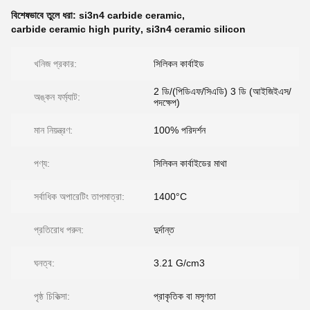
বিশেষভাবে তুলে ধরা:
si3n4 carbide ceramic
,
carbide ceramic high purity
,
si3n4 ceramic silicon
খনিজ প্রকার:
সিলিকন কার্বাইড
2 ডি/(পিডিএফ/সিএডি) 3 ডি (আইজিইএস/
অঙ্কন ফর্ম্যাট:
পদক্ষেপ)
মান নিয়ন্ত্রণ:
100% পরিদর্শন
পণ্য:
সিলিকন কার্বাইডের মাথা
সর্বাধিক অপারেটিং তাপমাত্রা:
1400°C
প্রতিরোধ পরুন:
দুর্দান্ত
ঘনত্ব:
3.21 G/cm3
পৃষ্ঠ চিকিত্সা:
প্রাকৃতিক বা মসৃণতা