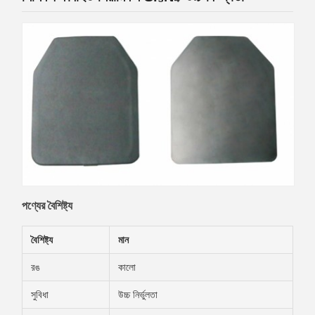
পণ্যের বৈশিষ্ট্য
বৈশিষ্ট্য
মান
রঙ
কালো
সুবিধা
উচ্চ নির্ভুলতা