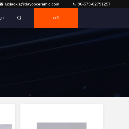
luxiaoxia@dayooceramic.com
86-579-82791257
চ্যাট
gali