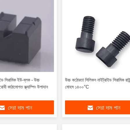
ইড সিরামিক ইউ-ব্লক - উচ্চ
উচ্চ কঠোরতা সিলিকন নাইট্রাইড সিরামিক রাউ
রোধী কাঠামোগত ক্ল্যাম্পিং উপাদান
মোহস ১৪০০°C
সেরা দাম পান
সেরা দাম পান