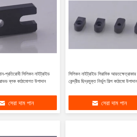
ধান-প্রতিরোধী সিলিকন নাইট্রাইড
সিলিকন নাইট্রাইড সিরামিক আয়তক্ষেত্রাকার 
রোভড ব্লক কাঠামোগত উপাদান
কেন্দ্রীয় ছিদ্রযুক্ত নির্ভুল শিল্প কাঠামো উপাদা
সেরা দাম পান
সেরা দাম পান