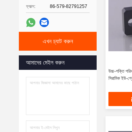
ফ্যাক্স:
86-579-82791257
এখন চ্যাট করুন
আমাদের মেইল ​​করুন
উচ্চ-শক্তি পরি
সিরামিক ইউ-গ্