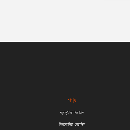
পণ্য
অ্যালুমিনা সিরামিক
জিরকোনিয়া সেরামিক্স