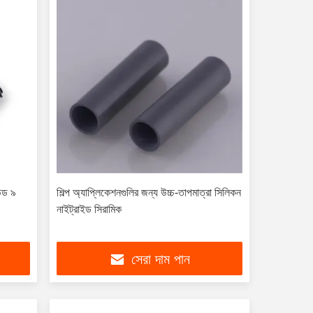
ন্ড ৯
শিল্প অ্যাপ্লিকেশনগুলির জন্য উচ্চ-তাপমাত্রা সিলিকন
নাইট্রাইড সিরামিক
সেরা দাম পান