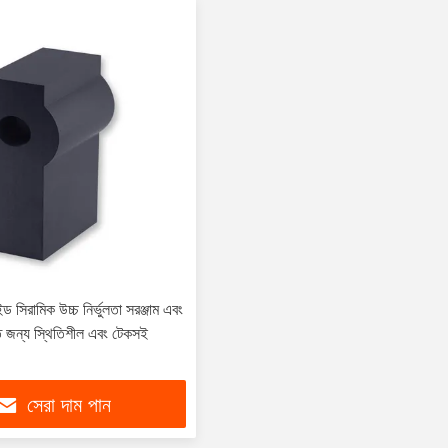
ড সিরামিক উচ্চ নির্ভুলতা সরঞ্জাম এবং
াতি জন্য স্থিতিশীল এবং টেকসই
সেরা দাম পান