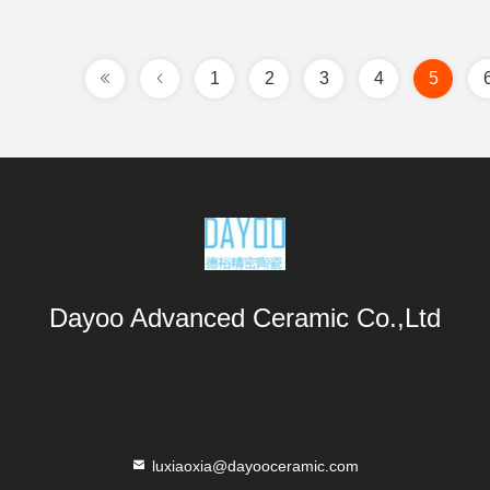
1
2
3
4
5
Dayoo Advanced Ceramic Co.,Ltd
luxiaoxia@dayooceramic.com