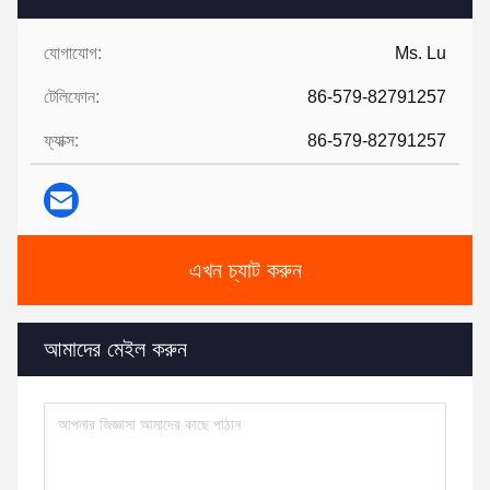
যোগাযোগ:
Ms. Lu
টেলিফোন:
86-579-82791257
ফ্যাক্স:
86-579-82791257
এখন চ্যাট করুন
আমাদের মেইল ​​করুন