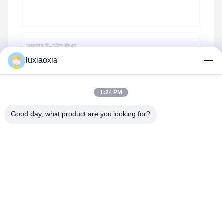
luxiaoxia
পাঠান
1:24 PM
Good day, what product are you looking for?
Dayoo Advanced Ceramic Co.,Ltd
luxiaoxia@dayooceramic.com
86-579-82791257