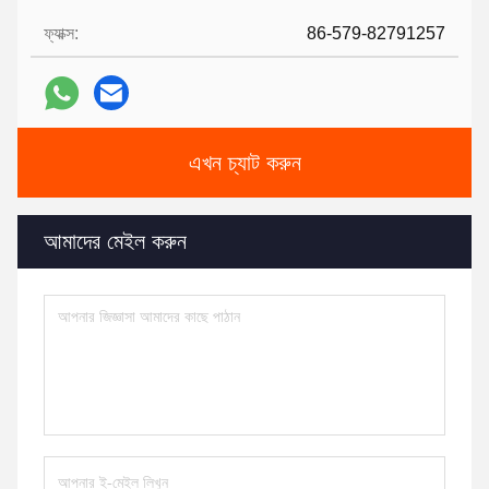
ফ্যাক্স:
86-579-82791257
এখন চ্যাট করুন
আমাদের মেইল ​​করুন