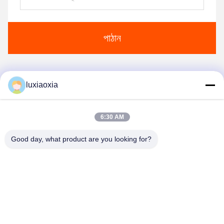
পাঠান
luxiaoxia
1
2
3
4
5
6
6:30 AM
Good day, what product are you looking for?
Dayoo Advanced Ceramic Co.,Ltd
luxiaoxia@dayooceramic.com