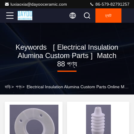
luxiaoxia@dayooceramic.com
86-579-82791257
চ্যাট
Keywords [ Electrical Insulation
Alumina Custom Parts ] Match
88 পণ্য
বাড়ি
>
পণ্য
>
Electrical Insulation Alumina Custom Parts Online Manufacturer