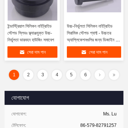
ইন্ডাস্ট্রিয়াল সিলিকন নাইট্রাইড
উচ্চ-নির্ভুলতা সিলিকন নাইট্রাইড
স্টেপড স্লিভঃ ফ্ল্যাঞ্জযুক্ত উচ্চ-
সিরামিক স্টেপড শ্যাফ্ট - উচ্চতর
নির্ভুলতা ভারবহন হাউজিং সমাবেশ
অ্যাপ্লিকেশনগুলির জন্য ডিজাইন করা
উন্নত ট্রান্সমিশন সমাধান
সেরা দাম পান
সেরা দাম পান
1
2
3
4
5
6
যোগাযোগ
যোগাযোগ:
Ms. Lu
টেলিফোন:
86-579-82791257