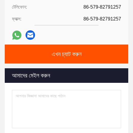
টেলিফোন:
86-579-82791257
ফ্যাক্স:
86-579-82791257
এখন চ্যাট করুন
আমাদের মেইল ​​করুন