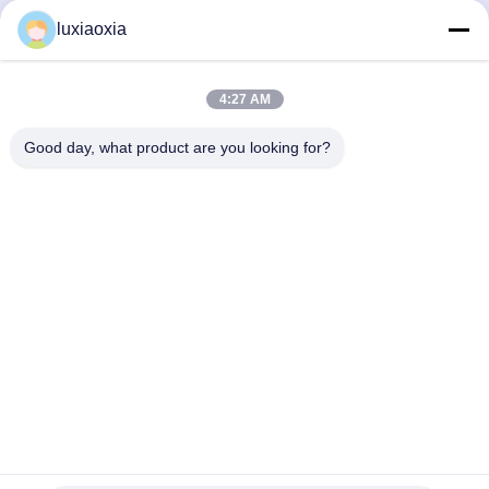
Al203 উচ্চ বৈদ্যুতিক বিচ্ছিন্নতা
Bushings: Core Guiding
luxiaoxia
Components For
Precision Machinery
সেরা দাম পান
সেরা দাম পান
4:27 AM
Good day, what product are you looking for?
Dayoo Advanced Ceramic Co.,Ltd
luxiaoxia@dayooceramic.com
86-579-82791257
নং ৬, শুয়াংজিন স্ট্রিট, কিউবিন ইন্ডাস্ট্রিয়াল সিটি, কিউবিন স্ট্রিট, উচেং জেলা,
জিনহুয়া, ঝেজিয়াং