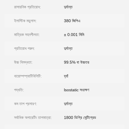
রাসায়নিক প্রতিরোধ:
দুর্দান্ত
ইলাস্টিক মডুলাস:
380 জিপিএ
মাত্রিক সহনশীলতা:
± 0.001 মিমি
প্রতিরোধ পরুন:
দুর্দান্ত
উচ্চ বিশুদ্ধতা:
99.5% বা উচ্চতর
বায়োম্পম্প্যাটিবিলিটি:
হ্যাঁ
পদ্ধতি:
lsostatic সংরক্ষণ
কম তাপ প্রসারণ:
দুর্দান্ত
সর্বাধিক অপারেটিং তাপমাত্রা:
1800 ডিগ্রি সেন্টিগ্রেড