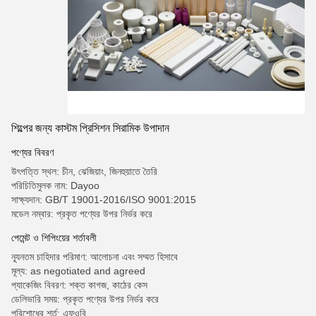
শিল্পের জন্য কাস্টম প্রিসিশন সিরামিক উপাদান
পণ্যের বিবরণ
উৎপত্তি স্থল: চীন, ঝেজিয়াং, জিনহুয়াতে তৈরি
পরিচিতিমুলক নাম: Dayoo
সাক্ষ্যদান: GB/T 19001-2016/ISO 9001:2015
মডেল নম্বার: প্রকৃত পণ্যের উপর নির্ভর করে
পেমেন্ট ও শিপিংয়ের শর্তাবলী
ন্যূনতম চাহিদার পরিমাণ: আলোচনা এবং সম্মত হিসাবে
মূল্য: as negotiated and agreed
প্যাকেজিং বিবরণ: শক্ত কাগজ, কাঠের কেস
ডেলিভারি সময়: প্রকৃত পণ্যের উপর নির্ভর করে
পরিশোধের শর্ত: এফওবি