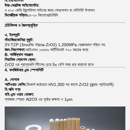
বি.ইনসোলেশন
উচ্চ-ভোল্টেজ আইসোলেটর:
> ৫০০ কেভি ট্রান্সমিশন লাইনের জন্য পোরসেলান বা স্টেটাইট উপাদান
ডিলেক্ট্রিক শক্তিঃ
১৫-২০ কিলোভোল্ট/মিমি
3চিকিৎসা ও জৈবপ্রযুক্তি
এ. ইমপ্লান্ট
দাঁত/জিরকোনিয়া মুকুট:
3Y-TZP (3mol% Yttria-ZrO2) 1,200MPa ফ্লেক্সারাল শক্তি সহ
জৈব-নিরপেক্ষতা:
আইএসও ১৩৩৫৬ সার্টিফিকেট >২০ বছরের জন্য
B. সার্জিক্যাল সরঞ্জাম
সিরামিক স্কেপেল ব্লেড:
ZrO2 এর প্রান্তগুলি স্টিলের চেয়ে 5x বেশি সময় ধরে ধারালো রাখে
4. কনজিউমার এন্ড স্পেশালিটি
A. পোশাক
স্মার্টওয়াচ কেসিং:
ভিকার্স কঠোরতা HV1,300 সহ কালো ZrO2 (স্ক্র্যাচ প্রতিরোধী)
বি.লক্সি পণ্য
হাই-এন্ড ওয়াচ বেজেল:
প্লাজমা স্প্রেড Al2O3 এর পৃষ্ঠের রুক্ষতা < 1μm