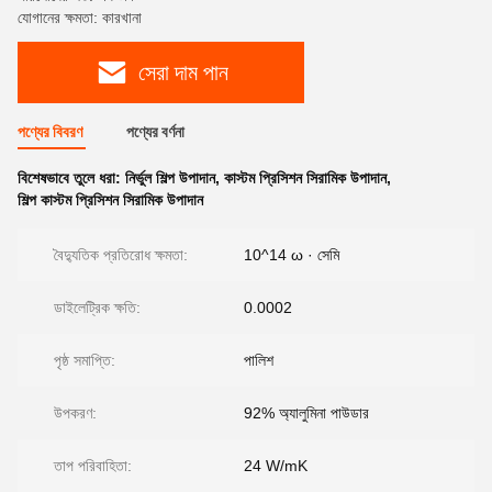
যোগানের ক্ষমতা: কারখানা
সেরা দাম পান
পণ্যের বিবরণ
পণ্যের বর্ণনা
বিশেষভাবে তুলে ধরা:
নির্ভুল শিল্প উপাদান
,
কাস্টম প্রিসিশন সিরামিক উপাদান
,
শিল্প কাস্টম প্রিসিশন সিরামিক উপাদান
বৈদ্যুতিক প্রতিরোধ ক্ষমতা:
10^14 ω · সেমি
ডাইলেট্রিক ক্ষতি:
0.0002
পৃষ্ঠ সমাপ্তি:
পালিশ
উপকরণ:
92% অ্যালুমিনা পাউডার
তাপ পরিবাহিতা:
24 W/mK