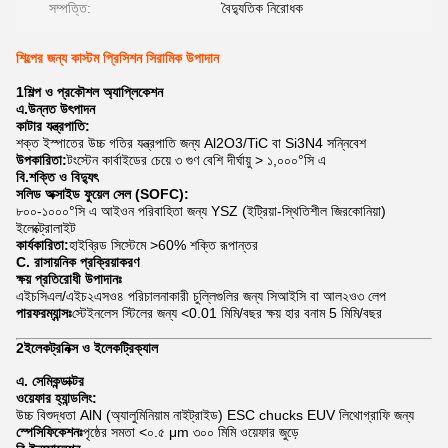
সম্পত্তি:
বৈদ্যুতিক নিরোধক
শিল্পের জন্য কাস্টম প্রিসিশন সিরামিক উপাদান
1শিল্প ও প্রকৌশল অ্যাপ্লিকেশন
এ.উন্নত উৎপাদন
কাটার যন্ত্রপাতি:
শক্ত ইস্পাতের উচ্চ গতির যন্ত্রপাতি জন্য Al2O3/TiC বা Si3N4 সন্নিবেশ
উপকারিতা:
টংস্টেন কার্বাইডের চেয়ে ৩ গুণ বেশি দীর্ঘায়ু > ১,০০০°সি এ
বি.শক্তি ও বিদ্যুৎ
সলিড অক্সাইড ফুয়েল সেল (SOFC):
৮০০-১০০০°সি এ আইওন পরিবাহিতা জন্য YSZ (ইট্রিয়া-স্থিতিশীল জিরকোনিয়া)
ইলেক্ট্রোলাইট
কার্যকারিতা:
হাইব্রিড সিস্টেমে >60% শক্তি রূপান্তর
C. রাসায়নিক প্রক্রিয়াকরণ
ক্ষয় প্রতিরোধী উপাদানঃ
এইচসিএল/এইচ২এসও৪ পরিচালনাকারী চুল্লিগুলির জন্য সিআইসি বা আল২ও৩ লেপ
পারফরম্যান্সঃ
স্টেইনলেস স্টিলের জন্য <0.01 মিমি/বছর ক্ষয় হার বনাম 5 মিমি/বছর
2ইলেকট্রনিক্স ও ইলেকট্রিক্যাল
এ. সেমিকন্ডাক্টর
ওয়েফার হ্যান্ডলিং:
উচ্চ বিশুদ্ধতা AlN (অ্যালুমিনিয়াম নাইট্রাইড) ESC chucks EUV লিথোগ্রাফি জন্য
স্পেসিফিকেশনঃ
পৃষ্ঠের সমতা <০.৫ μm ৩০০ মিমি ওয়েফার জুড়ে