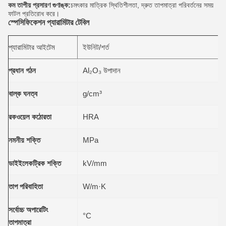
কম তাপীয় প্রসারণ গুণাঙ্ক:
চমৎকার মাত্রিক স্থিতিশীলতা, দ্রুত তাপমাত্রা পরিবর্তনের সময়
ফাটল প্রতিরোধ করে।
স্পেসিফিকেশন প্যারামিটার টেবিল
প্যারামিটার আইটেম
ইউনিট/শর্ত
প্রধান গঠন
Al₂O₃ উপাদান
বাল্ক ঘনত্ব
g/cm³
রকওয়েল কঠোরতা
HRA
নমনীয় শক্তি
MPa
ডাইইলেকট্রিক শক্তি
kV/mm
তাপ পরিবাহিতা
W/m·K
সর্বোচ্চ অপারেটিং
°C
তাপমাত্রা