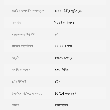
সর্বাধিক অপারেটিং তাপমাত্রা:
1500 ডিগ্রি সেন্টিগ্রেড
সম্পত্তি:
বৈদ্যুতিক নিরোধক
বায়োম্পম্প্যাটিবিলিটি:
হ্যাঁ
মাত্রিক সহনশীলতা:
± 0.001 মিমি
আকৃতি:
কাস্টমাইজযোগ্য
ইলাস্টিক মডুলাস:
380 জিপিএ
মেশিনিবিলিটি:
কঠিন
বৈদ্যুতিক প্রতিরোধ ক্ষমতা:
10^14 ওহম-সেমি
আকার:
কাস্টমাইজড