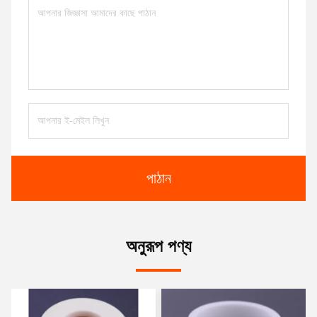
পাঠান
অনুরূপ পণ্য