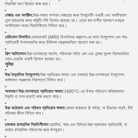
সিরামিক অংশ হিসেবে কাজ করে।
লেজার এবং অপটিক্স:
উচ্চ-ক্ষমতা সম্পন্ন লেজারের জন্য ইনসুলেটিং বন্ধনী এবং অপটিক্যাল
লেন্স ব্যারেলের জন্য মাউন্টিং সিট হিসেবে ব্যবহৃত হয়। এদের কম তাপীয় প্রসারণ গুণাঙ্ক
অপটিক্যাল পথের স্থিতিশীলতা নিশ্চিত করে।
মেডিকেল ডিভাইস:
এমআরআই (MRI) ডিভাইসের যন্ত্রাংশ-এর মতো ইনসুলেশন এবং ক্ষয়-
প্রতিরোধী উপাদানগুলির জন্য চিকিৎসা সরঞ্জামগুলিতে প্রয়োগ করা হয়।
শিল্প অটোমেশন:
উচ্চ-তাপমাত্রা ফার্নেস, পরিবাহক গাইড রেল এবং সেন্সর সুরক্ষা স্লিভগুলিতে
লোড-বেয়ারিং বন্ধনী হিসেবে ব্যবহৃত হয়।
সুবিধা
উচ্চ বৈদ্যুতিক ইনসুলেশন:
উচ্চ প্রতিরোধ ক্ষমতা এবং চমৎকার উচ্চ-তাপমাত্রা ইনসুলেশন
কর্মক্ষমতা সরঞ্জামের নিরাপত্তা নিশ্চিত করে।
অসাধারণ উচ্চ-তাপমাত্রা প্রতিরোধ ক্ষমতা:
1600°C-এর উপরে পরিবেশে অবিরামভাবে
বিকৃতি বা গলন ছাড়াই কাজ করতে পারে।
উচ্চ কঠোরতা এবং পরিধান প্রতিরোধ ক্ষমতা:
মোহস কঠোরতা 9 পর্যন্ত, যা হীরকের পরেই, দীর্ঘ
পরিষেবা জীবন নিশ্চিত করে।
চমৎকার রাসায়নিক স্থিতিশীলতা:
অ্যাসিড, ক্ষার এবং বিভিন্ন জৈব দ্রাবকের প্রতিরোধী, যা
কঠোর রাসায়নিক পরিবেশের জন্য উপযুক্ত।