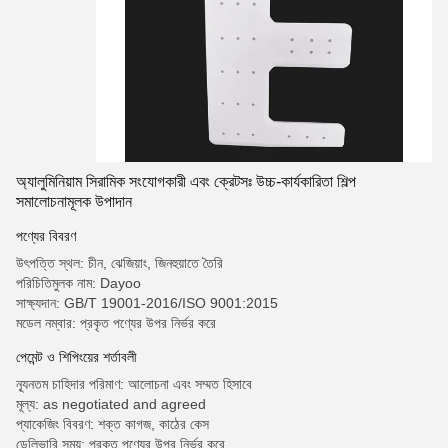
অ্যালুমিনিয়াম সিরামিক সংযোগকারী এবং ক্রেটসঃ উচ্চ-কার্যকারিতা শিল্প
সমালোচনামূলক উপাদান
পণ্যের বিবরণ
উৎপত্তি স্থল: চীন, ঝেজিয়াং, জিনহুয়াতে তৈরি
পরিচিতিমুলক নাম: Dayoo
সাক্ষ্যদান: GB/T 19001-2016/ISO 9001:2015
মডেল নম্বার: প্রকৃত পণ্যের উপর নির্ভর করে
পেমেন্ট ও শিপিংয়ের শর্তাবলী
ন্যূনতম চাহিদার পরিমাণ: আলোচনা এবং সম্মত হিসাবে
মূল্য: as negotiated and agreed
প্যাকেজিং বিবরণ: শক্ত কাগজ, কাঠের কেস
ডেলিভারি সময়: প্রকৃত পণ্যের উপর নির্ভর করে