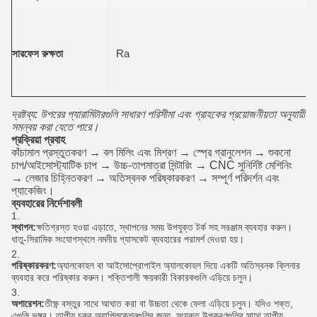
সারফেস রুক্ষতা
Ra
দ্রষ্টব্য: উপরের প্যারামিটারগুলি সাধারণ পরিসীমা এবং গ্রাহকের প্রয়োজনীয়তা অনুযায়ী
সমন্বয় করা যেতে পারে।
প্রক্রিয়া প্রবাহ
কাঁচামাল প্রস্তুতকরণ → বল মিলিং এবং মিশ্রণ → স্প্রে গ্রানুলেশন → শুকনো
চাপ/আইসোস্ট্যাটিক চাপ → উচ্চ-তাপমাত্রা সিন্টারিং → CNC সুনির্দিষ্ট মেশিনিং
→ লেজার চিহ্নিতকরণ → অতিস্বনক পরিষ্কারকরণ → সম্পূর্ণ পরিদর্শন এবং
প্যাকেজিং।
ব্যবহারের নির্দেশাবলী
স্থাপন:
ক্ষতিগ্রস্ত হওয়া এড়াতে, স্থাপনের সময় উপযুক্ত টর্ক সহ সরঞ্জাম ব্যবহার করুন।
ধাতু-সিরামিক সংযোগস্থলে নমনীয় গ্যাসকেট ব্যবহারের পরামর্শ দেওয়া হয়।
পরিষ্কারকরণ:
অ্যালকোহল বা আইসোপ্রোপাইল অ্যালকোহল দিয়ে একটি অতিস্বনক ক্লিনার
ব্যবহার করে পরিষ্কার করুন। শক্তিশালী ক্ষয়কারী বিকারকগুলি এড়িয়ে চলুন।
অপারেশন:
তীক্ষ্ণ বস্তুর সাথে আঘাত করা বা উচ্চতা থেকে ফেলা এড়িয়ে চলুন। যদিও শক্ত,
এগুলি ভঙ্গুর। তাপীয় চক্র অ্যাপ্লিকেশনগুলির জন্য, সংযুক্ত উপকরণগুলির সাথে তাপীয়