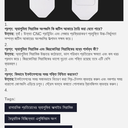
প্রশ্ন: অ্যালুমিনা সিরামিক অংশগুলি কি জটিল আকারে তৈরি করা যেতে পারে?
উত্তর:
হ্যাঁ। উন্নত CNC গ্রাইন্ডিং এবং লেজার প্রক্রিয়াকরণ প্রযুক্তি উচ্চ-নির্ভুলতা
সম্পন্ন জটিল আকারের অংশগুলির উত্পাদন সক্ষম করে।
প্রশ্ন: অ্যালুমিনা সিরামিক এবং জিরকোনিয়া সিরামিকের মধ্যে পার্থক্য কী?
উত্তর:
অ্যালুমিনা সিরামিক উচ্চতর কঠোরতা, ভাল পরিধান প্রতিরোধ ক্ষমতা এবং কম খরচ
প্রদান করে। জিরকোনিয়া সিরামিকের ভালো দৃঢ়তা এবং শক্তি রয়েছে তবে এটি বেশি
ব্যয়বহুল।
প্রশ্ন: কিভাবে ইনস্টলেশনের সময় শক্তি নিশ্চিত করবেন?
উত্তর:
ইনস্টলেশনের সময় সমানভাবে বিতরণ করা প্রি-টেনশন ব্যবহার করুন এবং নকশার সময়
ধারালো কোণগুলি এড়িয়ে চলুন। স্ট্রেস ঘনত্ব কমাতে গোলাকার ট্রানজিশন ব্যবহার করুন।
Tags:
রাসায়নিক প্রতিরোধের অ্যালুমিনা অক্সাইড সিরামিক
বৈদ্যুতিক বিচ্ছিন্নতা এলুমিনিয়াম অংশ