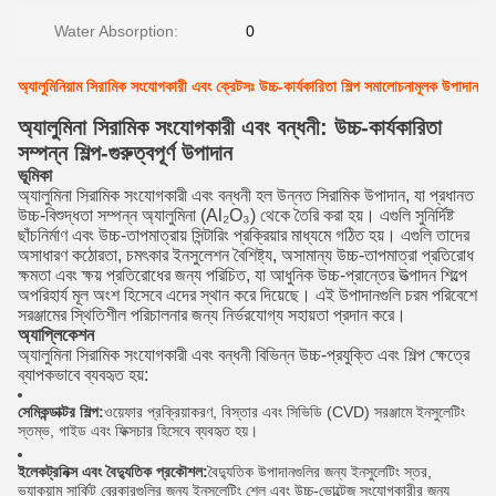
Water Absorption:
0
অ্যালুমিনিয়াম সিরামিক সংযোগকারী এবং ক্রেটসঃ উচ্চ-কার্যকারিতা শিল্প সমালোচনামূলক উপাদান
অ্যালুমিনা সিরামিক সংযোগকারী এবং বন্ধনী: উচ্চ-কার্যকারিতা
সম্পন্ন শিল্প-গুরুত্বপূর্ণ উপাদান
ভূমিকা
অ্যালুমিনা সিরামিক সংযোগকারী এবং বন্ধনী হল উন্নত সিরামিক উপাদান, যা প্রধানত
উচ্চ-বিশুদ্ধতা সম্পন্ন অ্যালুমিনা (Al₂O₃) থেকে তৈরি করা হয়। এগুলি সুনির্দিষ্ট
ছাঁচনির্মাণ এবং উচ্চ-তাপমাত্রায় সিন্টারিং প্রক্রিয়ার মাধ্যমে গঠিত হয়। এগুলি তাদের
অসাধারণ কঠোরতা, চমৎকার ইনসুলেশন বৈশিষ্ট্য, অসামান্য উচ্চ-তাপমাত্রা প্রতিরোধ
ক্ষমতা এবং ক্ষয় প্রতিরোধের জন্য পরিচিত, যা আধুনিক উচ্চ-প্রান্তের উত্পাদন শিল্পে
অপরিহার্য মূল অংশ হিসেবে এদের স্থান করে দিয়েছে। এই উপাদানগুলি চরম পরিবেশে
সরঞ্জামের স্থিতিশীল পরিচালনার জন্য নির্ভরযোগ্য সহায়তা প্রদান করে।
অ্যাপ্লিকেশন
অ্যালুমিনা সিরামিক সংযোগকারী এবং বন্ধনী বিভিন্ন উচ্চ-প্রযুক্তি এবং শিল্প ক্ষেত্রে
ব্যাপকভাবে ব্যবহৃত হয়:
সেমিকন্ডাক্টর শিল্প:
ওয়েফার প্রক্রিয়াকরণ, বিস্তার এবং সিভিডি (CVD) সরঞ্জামে ইনসুলেটিং
স্তম্ভ, গাইড এবং ফিক্সচার হিসেবে ব্যবহৃত হয়।
ইলেকট্রনিক্স এবং বৈদ্যুতিক প্রকৌশল:
বৈদ্যুতিক উপাদানগুলির জন্য ইনসুলেটিং স্তর,
ভ্যাকুয়াম সার্কিট ব্রেকারগুলির জন্য ইনসুলেটিং শেল এবং উচ্চ-ভোল্টেজ সংযোগকারীর জন্য