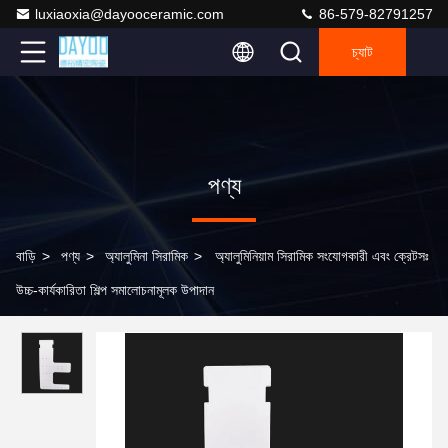
luxiaoxia@dayooceramic.com
86-579-82791257
চ্যাট
পণ্য
বাড়ি
>
পণ্য
>
অ্যালুমিনা সিরামিক
>
অ্যালুমিনিয়াম সিরামিক সংযোগকারী এবং ক্রেটসঃ
উচ্চ-কার্যকারিতা শিল্প সমালোচনামূলক উপাদান