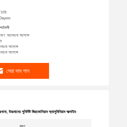
 তৈরি
: Dayoo
শর্তাবলী
রিমাণ: আলোচনা সাপেক্ষে
্য
োচনা সাপেক্ষে
োচনা সাপেক্ষে
সেরা দাম পান
ারখানা
,
উচ্চমানের সুনির্দিষ্ট জিরকোনিয়াম অ্যালুমিনিয়াম অক্সাইড
মসৃণ