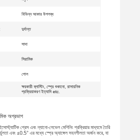
বিভিন্ন আকার উপলব্ধ
:
দুর্দান্ত
সাদা
সিরামিক
গোল
ক্ষয়কারী ব্লাস্টিং, স্প্রে শুকানো, রাসায়নিক
প্রক্রিয়াকরণ ইত্যাদি etc.
িরামিক অগ্রভাগ
োস্ট্যাটিক প্রেস এবং ন্যানো-লেভেল মেশিনিং প্রক্রিয়ার মাধ্যমে তৈরি
ভুলতা এবং ±0.5° এর মধ্যে স্প্রে অ্যাঙ্গেল সহনশীলতা অর্জন করে, যা