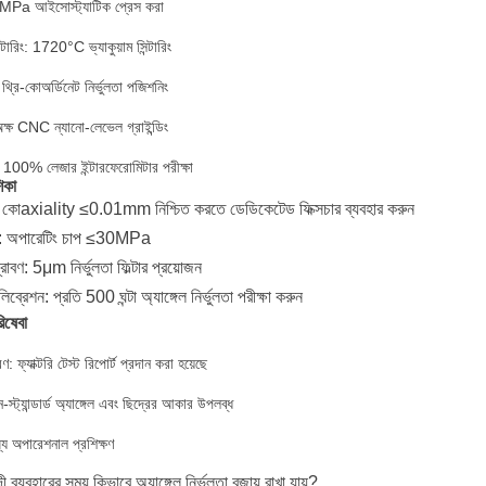
50MPa আইসোস্ট্যাটিক প্রেস করা
ন্টারিং: 1720°C ভ্যাকুয়াম সিন্টারিং
 থ্রি-কোঅর্ডিনেট নির্ভুলতা পজিশনিং
5-অক্ষ CNC ন্যানো-লেভেল গ্রাইন্ডিং
শন: 100% লেজার ইন্টারফেরোমিটার পরীক্ষা
শিকা
 কোaxiality ≤0.01mm নিশ্চিত করতে ডেডিকেটেড ফিক্সচার ব্যবহার করুন
ত্রণ: অপারেটিং চাপ ≤30MPa
্রাবণ: 5μm নির্ভুলতা ফিল্টার প্রয়োজন
িব্রেশন: প্রতি 500 ঘন্টা অ্যাঙ্গেল নির্ভুলতা পরীক্ষা করুন
িষেবা
রণ: ফ্যাক্টরি টেস্ট রিপোর্ট প্রদান করা হয়েছে
স্ট্যান্ডার্ড অ্যাঙ্গেল এবং ছিদ্রের আকার উপলব্ধ
ল্যে অপারেশনাল প্রশিক্ষণ
়াদী ব্যবহারের সময় কিভাবে অ্যাঙ্গেল নির্ভুলতা বজায় রাখা যায়?