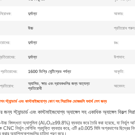
 নিরোধক:
দুর্দান্ত
আকার:
উচ্চ
প্রতিরোধ পরুন
িরোধের:
দুর্দান্ত
রঙ:
্রতিরোধের:
দুর্দান্ত
উপাদান:
 প্রতিরোধের:
1600 ডিগ্রি সেন্টিগ্রেড পর্যন্ত
আকৃতি:
অ্যাসিড, ক্ষার এবং দ্রাবকগুলির জন্য অত্যন্ত
 প্রতিরোধ:
আবেদন:
প্রতিরোধী
স্ট্যান্ডার্ড এবং কাস্টমাইজযোগ্য কোণ সহ সিরামিক ডোজগুলি যথার্থ লেপ জন্য
়ের জন্য স্ট্যান্ডার্ড এবং কাস্টমাইজযোগ্য অ্যাঙ্গেল সহ একাধিক অ্যাঙ্গেল বিকল্প স
উচ্চ বিশুদ্ধতা অ্যালুমিনা (Al₂O₃≥99.8%) ব্যবহার করে তৈরি করা হয়েছে, যা নির্ভুল আইস
ষ CNC নির্ভুল মেশিনিং প্রযুক্তি ব্যবহার করে, এটি ±0.005 মিমি অগ্রভাগের ছিদ্রের নির্
প্রে করার অ্যাপ্লিকেশনগুলির চাহিদা পূরণ করে।