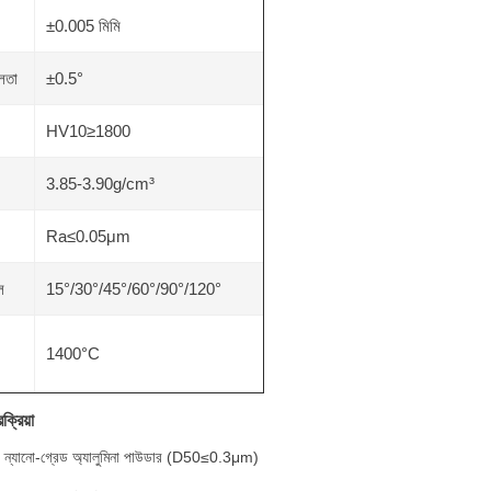
±0.005 মিমি
ীলতা
±0.5°
HV10≥1800
3.85-3.90g/cm³
Ra≤0.05μm
েল
15°/30°/45°/60°/90°/120°
1400°C
রক্রিয়া
ি: ন্যানো-গ্রেড অ্যালুমিনা পাউডার (D50≤0.3μm)