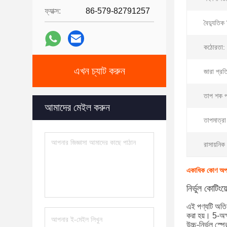
ফ্যাক্স:
86-579-82791257
বৈদ্যুতিক
কঠোরতা:
এখন চ্যাট করুন
জারা প্রত
তাপ শক প
আমাদের মেইল ​​করুন
তাপমাত্রা
রাসায়নিক
একাধিক কোণ অপশন 
নির্ভুল কোটিংয
এই পণ্যটি অতি-
করা হয়। 5-অক্
উচ্চ-নির্ভুল স্