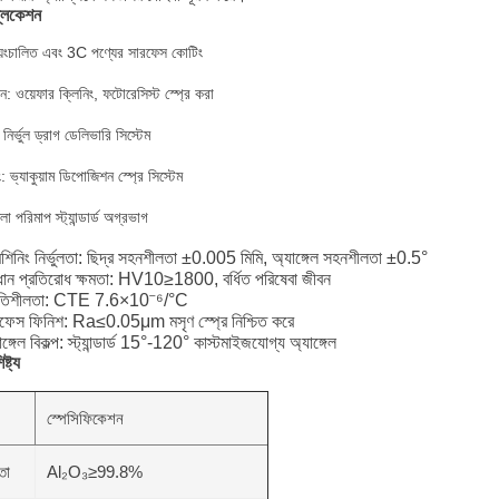
্লিকেশন
্বয়ংচালিত এবং 3C পণ্যের সারফেস কোটিং
পাদন: ওয়েফার ক্লিনিং, ফটোরেসিস্ট স্প্রে করা
ির্ভুল ড্রাগ ডেলিভারি সিস্টেম
 ভ্যাকুয়াম ডিপোজিশন স্প্রে সিস্টেম
লো পরিমাপ স্ট্যান্ডার্ড অগ্রভাগ
িনিং নির্ভুলতা: ছিদ্র সহনশীলতা ±0.005 মিমি, অ্যাঙ্গেল সহনশীলতা ±0.5°
ান প্রতিরোধ ক্ষমতা: HV10≥1800, বর্ধিত পরিষেবা জীবন
থিতিশীলতা: CTE 7.6×10⁻⁶/°C
ারফেস ফিনিশ: Ra≤0.05μm মসৃণ স্প্রে নিশ্চিত করে
গেল বিকল্প: স্ট্যান্ডার্ড 15°-120° কাস্টমাইজযোগ্য অ্যাঙ্গেল
্ট্য
স্পেসিফিকেশন
তা
Al₂O₃≥99.8%