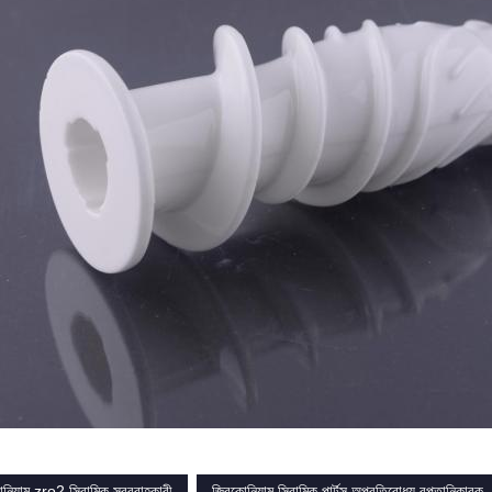
োনিয়াম zro2 সিরামিক সরবরাহকারী
জিরকোনিয়াম সিরামিক পার্টস অপ্রতিরোধ্য রপ্তানিকারক