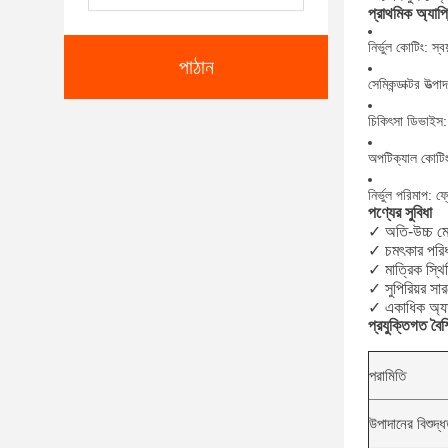
প্রাথমিক অ্যাপ
নির্ভুল কোটিং: স
পাঠান
সেমিকন্ডাক্টর উত্
চিকিৎসা ডিভাইস: ন
অপটিক্যাল কোটিং:
নির্ভুল পরিমাপ: ফ্
পণ্যের সুবিধা
✓ অতি-উচ্চ মেশ
✓ চমৎকার পরিধ
✓ মাত্রিক স্
✓ সুপিরিয়র স
✓ একাধিক অ্যাঙ্
প্রযুক্তিগত বৈশিষ
পরামিতি
উপাদানের বিশুদ্ধ