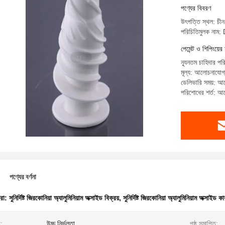
পণ্যের বিবরণ
উৎপত্তি স্থল: চীন
পরিচিতিমুলক নাম
পেমেন্ট ও শিপিংয়ের 
ন্যূনতম চাহিদার প
মূল্য: আলোচনাযোগ
ডেলিভারি সময়: আল
পরিশোধের শর্ত: আল
পণ্যের বর্ণনা
ধরা:
সুনির্দিষ্ট জিরকোনিয়া অ্যালুমিনিয়াম অক্সাইড বিক্রয়
,
সুনির্দিষ্ট জিরকোনিয়া অ্যালুমিনিয়াম অক্সাইড ক
:
উচ্চ নির্ভুলতা
পৃষ্ঠ সমাপ্তি: