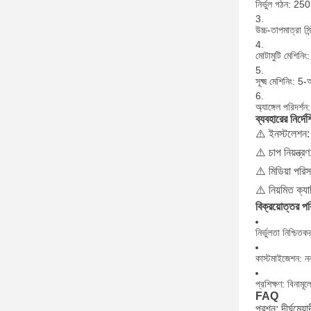
নির্ভুল গঠন: 2
উচ্চ-তাপমাত্রা সি
মোটামুটি মেশিনিং:
সূক্ষ্ম মেশিনিং: 
অ্যাঙ্গেল পরিদর্
ব্যবহারের নির্দে
⚠️ ইনস্টলেশন:
⚠️ চাপ নিয়ন্
⚠️ মিডিয়া পরিস
⚠️ নিয়মিত ক্যাল
বিক্রয়োত্তর পর
নির্ভুলতা নিশ্চিতক
কাস্টমাইজেশন: নন-
প্রশিক্ষণ: বিনামূ
FAQ
প্রশ্ন: দীর্ঘমেয