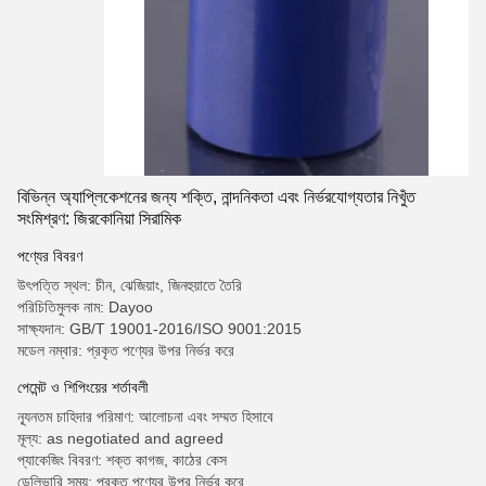
বিভিন্ন অ্যাপ্লিকেশনের জন্য শক্তি, নান্দনিকতা এবং নির্ভরযোগ্যতার নিখুঁত
সংমিশ্রণ: জিরকোনিয়া সিরামিক
পণ্যের বিবরণ
উৎপত্তি স্থল: চীন, ঝেজিয়াং, জিনহুয়াতে তৈরি
পরিচিতিমুলক নাম: Dayoo
সাক্ষ্যদান: GB/T 19001-2016/ISO 9001:2015
মডেল নম্বার: প্রকৃত পণ্যের উপর নির্ভর করে
পেমেন্ট ও শিপিংয়ের শর্তাবলী
ন্যূনতম চাহিদার পরিমাণ: আলোচনা এবং সম্মত হিসাবে
মূল্য: as negotiated and agreed
প্যাকেজিং বিবরণ: শক্ত কাগজ, কাঠের কেস
ডেলিভারি সময়: প্রকৃত পণ্যের উপর নির্ভর করে