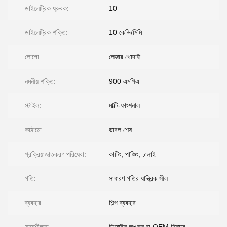
ডাইলেট্রিক ধ্রুবক:
10
ডাইলেট্রিক শক্তি:
10 কেভি/মিমি
লোগো:
লেজার খোদাই
নমনীয় শক্তি:
900 এমপিএ
স্টাইল:
মাল্টি-ফাংশনাল
কাঠামো:
ডাবল শেষ
প্রক্রিয়াজাতকরণ পরিষেবা:
কাটিং, পাঞ্চিং, ঢালাই
গতি:
সাধারণ গতির যান্ত্রিক সীল
ব্যবহার:
শিল্প ব্যবহার