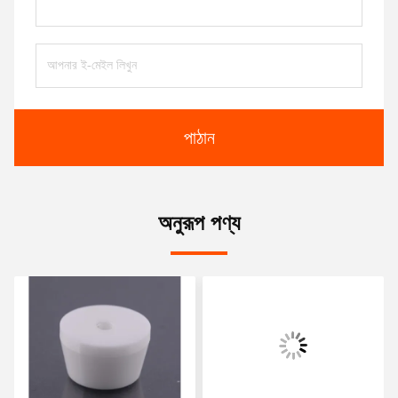
পাঠান
অনুরূপ পণ্য