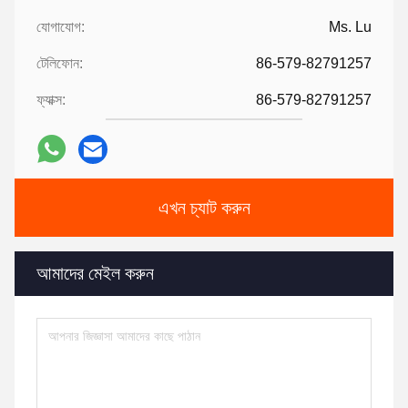
যোগাযোগ:
Ms. Lu
টেলিফোন:
86-579-82791257
ফ্যাক্স:
86-579-82791257
এখন চ্যাট করুন
আমাদের মেইল ​​করুন