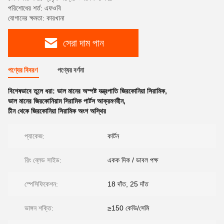
পরিশোধের শর্ত: এফওবি
যোগানের ক্ষমতা: কারখানা
সেরা দাম পান
পণ্যের বিবরণ
পণ্যের বর্ণনা
বিশেষভাবে তুলে ধরা:
ভাল মানের অস্পষ্ট যন্ত্রপাতি জিরকোনিয়া সিরামিক
,
ভাল মানের জিরকোনিয়াম সিরামিক পার্টস আক্রমণহীন
,
চীন থেকে জিরকোনিয়া সিরামিক অংশ অস্থির
প্যাকেজ:
কার্টন
রিং ব্লেড সাইড:
একক দিক / ডাবল পক্ষ
স্পেসিফিকেশন:
18 দাঁত, 25 দাঁত
ভাঙ্গন শক্তি:
≥150 কেভি/সেমি