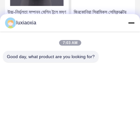
উচ্চ-নির্ভুলতা সম্পন্ন মেশিন টুলে মসৃণ
জিরকোনিয়া সিরামিকস সেমিকন্ডাক্টর
এবং নির্ভুল গতির জন্য সুক্ষ্মভাবে তৈরি
সরঞ্জামগুলিতে ওয়েফার হ্যান্ডলিং এবং
luxiaoxia
জিরকোনিয়া সিরামিক
পজিশনিং সিস্টেমের জন্য প্রয়োজনীয়
উপাদান
সেরা দাম পান
সেরা দাম পান
7:03 AM
Good day, what product are you looking for?
Dayoo Advanced Ceramic Co.,Ltd
luxiaoxia@dayooceramic.com
86-579-82791257
নং ৬, শুয়াংজিন স্ট্রিট, কিউবিন ইন্ডাস্ট্রিয়াল সিটি, কিউবিন স্ট্রিট, উচেং জেলা,
জিনহুয়া, ঝেজিয়াং