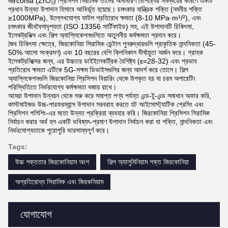
জirconia (ZrO₂) প্রিসিশন সিরামিক তাদের অসাধারণ বৈশিষ্ট্যের সমন্বয়ের কারণে একটি
প্রধান উন্নত উপাদান হিসাবে আবির্ভূত হয়েছে। চমৎকার যান্ত্রিক শক্তি (নমনীয় শক্তি
≥1000MPa), উল্লেখযোগ্য ফাটল প্রতিরোধ ক্ষমতা (8-10 MPa·m¹/²), এবং
চমৎকার জীববৈসাদৃশ্যতা (ISO 13356 সার্টিফাইড) সহ, এই উপাদানটি চিকিৎসা,
ইলেকট্রনিক্স এবং শিল্প অ্যাপ্লিকেশনগুলিতে অতুলনীয় কর্মক্ষমতা প্রদান করে।
জৈব চিকিৎসা ক্ষেত্রে, জিরকোনিয়া সিরামিক ডেন্টাল পুনরুদ্ধারগুলি প্রাকৃতিক নান্দনিকতা (45-
50% আলো সংক্রমণ) এবং 10 বছরের বেশি ক্লিনিকাল দীর্ঘায়ুতা অর্জন করে। গ্রাহক
ইলেকট্রনিক্সের জন্য, এর উচ্চতর ডাইইলেকট্রিক বৈশিষ্ট্য (ε=28-32) এবং প্রভাব
প্রতিরোধ ক্ষমতা এটিকে 5G-সক্ষম ডিভাইসগুলির জন্য আদর্শ করে তোলে। শিল্প
অ্যাপ্লিকেশনগুলি জিরকোনিয়া প্রিসিশন বিয়ারিং থেকে উপকৃত হয় যা চরম অপারেটিং
পরিস্থিতিতে নির্ভরযোগ্য কর্মক্ষমতা বজায় রাখে।
আমরা উপাদান উন্নয়ন থেকে শুরু করে সমাপ্ত পণ্য পর্যন্ত এন্ড-টু-এন্ড সমাধান অফার করি,
কাস্টমাইজড উচ্চ-পারফরম্যান্স উপাদান সরবরাহ করতে হট আইসোস্ট্যাটিক প্রেসিং এবং
প্রিসিশন পলিশিং-এর মতো উন্নত প্রক্রিয়া ব্যবহার করি। জিরকোনিয়া প্রিসিশন সিরামিক
নির্বাচন করার অর্থ হল একটি ভবিষ্যৎ-প্রমাণ উপাদান নির্বাচন করা যা শক্তি, নান্দনিকতা এবং
নির্ভরযোগ্যতাকে পুরোপুরি ভারসাম্যপূর্ণ করে।
Tags:
উচ্চ শক্ততার জিরকোনিয়াম অংশ
শিল্প অ্যালুমিনিয়াম শক্ত জিরকোনিয়া
অপ্রতিরোধ্য সিরামিক এবং জিরকনিয়াম
যোগাযোগ