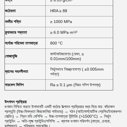
ঘনত্ব
≥ 6.05 g/cm³
কঠোরতা
HRA ≥ 88
নমনীয় শক্তি
≥ 1000 MPa
ফ্র্যাকচার শক্ততা
≥ 6.0 MPa·m¹/²
সর্বোচ্চ পরিষেবা তাপমাত্রা
800 °C
কাস্টমাইজযোগ্য (যেমন, ≤
সোজাসুজি
0.01mm/100mm)
নির্ভুলভাবে নিয়ন্ত্রণযোগ্য ( ±0.005mm
ব্যাসের সহনশীলতা
পর্যন্ত)
সারফেস ফিনিশ
Ra ≤ 0.1 μm (মিরর পলিশ উপলব্ধ)
উৎপাদন প্রক্রিয়া
গুণমান নিশ্চিত করতে উপাদানটি একটি কঠোর উত্পাদন প্রক্রিয়ার মধ্য দিয়ে যায়: কাঁচামাল
প্রস্তুতি (উচ্চ-বিশুদ্ধতা জিরকোনিয়া পাউডার) → গঠন (আইসোস্ট্যাটিক প্রেসিং/ইনজেকশন
মোল্ডিং) → গ্রিন বডি মেশিনিং → উচ্চ-তাপমাত্রা সিন্টারিং (>1500°C) → নির্ভুল
গ্রাইন্ডিং → অতি-সূক্ষ্ম গ্রাইন্ডিং/পলিশিং → ব্যাপক গুণমান পরিদর্শন (মাত্রা, চেহারা,
কর্মক্ষমতা) → পরিষ্কার প্যাকেজিং।