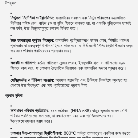
উপযুক্ত:
নির্ভুলতা নির্দেশিকা ও ট্রান্সমিশন:
স্বয়ংক্রিয় সরঞ্জাম এবং নির্ভুল পরিমাপের যন্ত্রগুলিতে
লিনিয়ার গাইড রেল, গাইড রড বা বুশিং হিসাবে ব্যবহৃত হয়, যা এমনকি লুব্রিকেশন ছাড়াই
কম ঘর্ষণ, উচ্চ-নির্ভুলতাযুক্ত চলাচল নিশ্চিত করে।
উচ্চ-তাপমাত্রা ফ্লুইড নিয়ন্ত্রণ:
রাসায়নিক প্রক্রিয়াকরণে ভালভ কোর, মিটারিং পাম্পের
প্লানজার বা গুরুত্বপূর্ণ উপাদান হিসাবে কাজ করে, যা দীর্ঘমেয়াদী সিলিং স্থিতিশীলতার জন্য
ক্ষয় এবং পরিধান প্রতিরোধের প্রস্তাব দেয়।
সংবেদী ও পরিমাপ:
কঠোর পরিবেশে সেন্সর প্রোব, ইনসুলেটিং হাতা বা পরিমাপের দণ্ড
হিসাবে কাজ করে, যা চমৎকার বৈদ্যুতিক নিরোধক এবং রাসায়নিক জড়তা প্রদান করে।
সেমিকন্ডাক্টর ও চিকিৎসা সরঞ্জাম:
ওয়েফার হ্যান্ডলিং এবং চিকিৎসা ডিভাইসে ব্যবহৃত হয়
যেখানে উচ্চ বিশুদ্ধতা এবং ক্ষয় প্রতিরোধের প্রধান বিষয়।
প্রধান সুবিধা
অসাধারণ পরিধান প্রতিরোধ:
চরম কঠোরতা (HRA ≥88) ধাতুর তুলনায় অনেক বেশি
পরিধান প্রতিরোধের ফল দেয়, যা রক্ষণাবেক্ষণ চক্র এবং প্রতিস্থাপনের খরচ
উল্লেখযোগ্যভাবে হ্রাস করে।
চমৎকার উচ্চ-তাপমাত্রা স্থিতিশীলতা:
800°C পর্যন্ত তাপমাত্রায় একটানা কাজ করতে