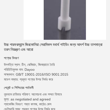
উচ্চ পারফরম্যান্স জিরকোনিয়া সেরামিকস যথার্থ গাইডিং জন্য আদর্শ উচ্চ তাপমাত্রা
তরল নিয়ন্ত্রণ এবং আরো
পণ্যের বিবরণ
উৎপত্তি স্থল: চীন, ঝেজিয়াং, জিনহুয়াতে তৈরি
পরিচিতিমুলক নাম: Dayoo
সাক্ষ্যদান: GB/T 19001-2016/ISO 9001:2015
মডেল নম্বার: প্রকৃত পণ্যের উপর নির্ভর করে
পেমেন্ট ও শিপিংয়ের শর্তাবলী
ন্যূনতম চাহিদার পরিমাণ: আলোচনা এবং সম্মত হিসাবে
মূল্য: as negotiated and agreed
প্যাকেজিং বিবরণ: শক্ত কাগজ, কাঠের কেস
ডেলিভারি সময়: প্রকৃত পণ্যের উপর নির্ভর করে