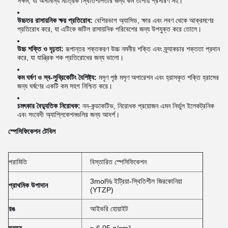
সক্ষম, যা অসামান্য মাত্রিক স্থিতিশীলতার জন্য কম তাপীয় প্রসারণ সহ।
উচ্চতর রাসায়নিক ক্ষয় প্রতিরোধ:
বেশিরভাগ অ্যাসিড, ক্ষার এবং লবণ থেকে আক্রমণের
প্রতিরোধ করে, যা এটিকে জটিল রাসায়নিক পরিবেশের জন্য উপযুক্ত করে তোলে।
উচ্চ শক্তি ও দৃঢ়তা:
রূপান্তর শক্তকরণ উচ্চ নমনীয় শক্তি এবং ফ্র্যাকচার শক্ততা প্রদান
করে, যা যান্ত্রিক শক প্রতিরোধের জন্য ভালো।
কম ঘর্ষণ ও স্ব-লুব্রিকেটিং বৈশিষ্ট্য:
মসৃণ পৃষ্ঠ মসৃণ অপারেশন এবং হ্রাসকৃত শক্তি হ্রাসের
জন্য ঘর্ষণের একটি কম সহগ নিশ্চিত করে।
চমৎকার বৈদ্যুতিক নিরোধক:
নন-কন্ডাকটিভ, নিরোধক প্রয়োজন এমন নির্ভুল ইলেকট্রনিক
এবং সংবেদী অ্যাপ্লিকেশনগুলির জন্য আদর্শ।
স্পেসিফিকেশন টেবিল
পরামিতি
বিস্তারিত স্পেসিফিকেশন
3mol% ইট্রিয়া-স্থিতিশীল জিরকোনিয়া
প্রাথমিক উপাদান
(YTZP)
রঙ
আইভরি হোয়াইট