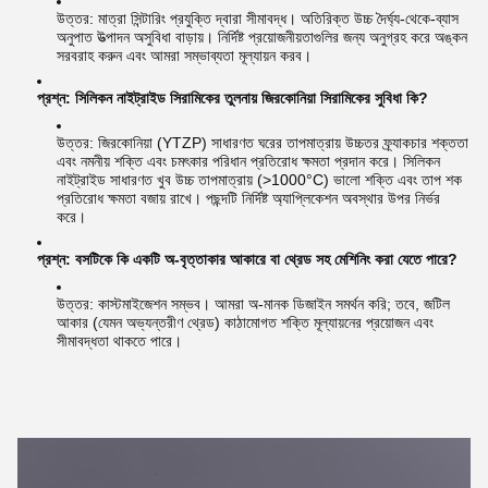
উত্তর: মাত্রা সিন্টারিং প্রযুক্তি দ্বারা সীমাবদ্ধ। অতিরিক্ত উচ্চ দৈর্ঘ্য-থেকে-ব্যাস
অনুপাত উত্পাদন অসুবিধা বাড়ায়। নির্দিষ্ট প্রয়োজনীয়তাগুলির জন্য অনুগ্রহ করে অঙ্কন
সরবরাহ করুন এবং আমরা সম্ভাব্যতা মূল্যায়ন করব।
প্রশ্ন: সিলিকন নাইট্রাইড সিরামিকের তুলনায় জিরকোনিয়া সিরামিকের সুবিধা কি?
উত্তর: জিরকোনিয়া (YTZP) সাধারণত ঘরের তাপমাত্রায় উচ্চতর ফ্র্যাকচার শক্ততা
এবং নমনীয় শক্তি এবং চমৎকার পরিধান প্রতিরোধ ক্ষমতা প্রদান করে। সিলিকন
নাইট্রাইড সাধারণত খুব উচ্চ তাপমাত্রায় (>1000°C) ভালো শক্তি এবং তাপ শক
প্রতিরোধ ক্ষমতা বজায় রাখে। পছন্দটি নির্দিষ্ট অ্যাপ্লিকেশন অবস্থার উপর নির্ভর
করে।
প্রশ্ন: বসটিকে কি একটি অ-বৃত্তাকার আকারে বা থ্রেড সহ মেশিনিং করা যেতে পারে?
উত্তর: কাস্টমাইজেশন সম্ভব। আমরা অ-মানক ডিজাইন সমর্থন করি; তবে, জটিল
আকার (যেমন অভ্যন্তরীণ থ্রেড) কাঠামোগত শক্তি মূল্যায়নের প্রয়োজন এবং
সীমাবদ্ধতা থাকতে পারে।