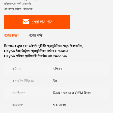
পরিশোধের শর্ত: এফওবি
যোগানের ক্ষমতা: কারখানা
সেরা দাম পান
পণ্যের বিবরণ
পণ্যের বর্ণনা
বিশেষভাবে তুলে ধরা:
ডাইওউ সুনির্দিষ্ট অ্যালুমিনিয়াম শক্ত জিরকোনিয়া
,
Dayoo উচ্চ নির্ভুলতা অ্যালুমিনিয়াম কঠোর zirconia
,
Dayoo পরিধান প্রতিরোধী সিরামিক এবং zirconia
কাঠামো:
এলিয়েন
রাসায়নিক নিষ্ক্রিয়তা:
উচ্চ
সহনশীলতা:
ডিজাইন অঙ্কন বা OEM হিসাবে
কঠোরতা:
9.0 মোহস