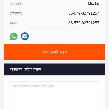
যোগাযোগ:
Ms. Lu
টেলিফোন:
86-579-82791257
ফ্যাক্স:
86-579-82791257
এখন চ্যাট করুন
আমাদের মেইল ​​করুন