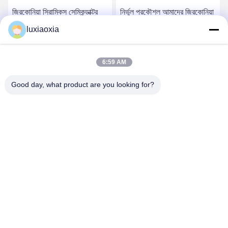
জিরকোনিয়া সিরামিকস সেমিকন্ডাক্টর
নির্ভুল প্রকৌশল আমাদের জিরকোনিয়া
সরঞ্জামগুলিতে ওয়েফার হ্যান্ডলিং এবং
সিরামিকগুলি নির্ভুলভাবে তৈরি করা
luxiaoxia
পজিশনিং সিস্টেমের জন্য প্রয়োজনীয়
হয়েছে যা সর্বোচ্চ নির্ভুলতা এবং
উপাদান
যথার্থতার মান পূরণ করে
সেরা দাম পান
সেরা দাম পান
6:59 AM
Good day, what product are you looking for?
Dayoo Advanced Ceramic Co.,Ltd
luxiaoxia@dayooceramic.com
86-579-82791257
নং ৬, শুয়াংজিন স্ট্রিট, কিউবিন ইন্ডাস্ট্রিয়াল সিটি, কিউবিন স্ট্রিট, উচেং জেলা,
জিনহুয়া, ঝেজিয়াং