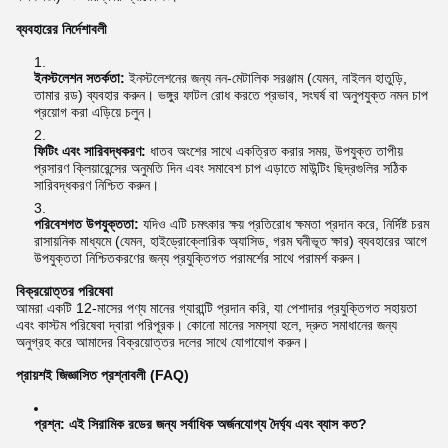
ব্যবহারের নির্দেশাবলী
ইনস্টলেশন সতর্কতা:
ইনস্টলেশনের জন্য নন-মেটালিক সরঞ্জাম (যেমন, নাইলন হাতুড়ি,
তামার রড) ব্যবহার করুন। ভঙ্গুর ফাটল রোধ করতে প্রভাব, সংঘর্ষ বা অনুপযুক্ত নমন চাপ
প্রয়োগ করা এড়িয়ে চলুন।
ফিটিং এবং সারিবদ্ধকরণ:
ধাতব অংশের সাথে একত্রিত করার সময়, উপযুক্ত তাপীয়
প্রসারণ ক্লিয়ারেন্সের অনুমতি দিন এবং সমাবেশ চাপ এড়াতে মাউন্টিং ছিদ্রগুলির সঠিক
সারিবদ্ধকরণ নিশ্চিত করুন।
পরিবেশগত উপযুক্ততা:
যদিও এটি চমৎকার ক্ষয় প্রতিরোধ ক্ষমতা প্রদান করে, নির্দিষ্ট চরম
রাসায়নিক মাধ্যমে (যেমন, হাইড্রোক্লোরিক অ্যাসিড, গরম ঘনীভূত ক্ষার) ব্যবহারের আগে
উপযুক্ততা নিশ্চিতকরণের জন্য প্রযুক্তিগত পরামর্শের সাথে পরামর্শ করুন।
বিক্রয়োত্তর পরিষেবা
আমরা একটি 12-মাসের পণ্য মানের গ্যারান্টি প্রদান করি, যা পেশাদার প্রযুক্তিগত সহায়তা
এবং কাস্টম পরিষেবা দ্বারা পরিপূরক। কোনো মানের সমস্যা হলে, দ্রুত সমাধানের জন্য
অনুগ্রহ করে আমাদের বিক্রয়োত্তর দলের সাথে যোগাযোগ করুন।
প্রায়শই জিজ্ঞাসিত প্রশ্নাবলী (FAQ)
প্রশ্ন: এই সিরামিক রডের জন্য সর্বাধিক অর্জনযোগ্য দৈর্ঘ্য এবং ব্যাস কত?