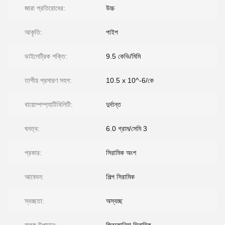
জারা প্রতিরোধের:
উচ্চ
আকৃতি:
পাইপ
ডাইলেট্রিক শক্তি:
9.5 কেভি/মিমি
তাপীয় প্রসারণ সহগ:
10.5 x 10^-6/কে
বায়োম্পম্প্যাটিবিলিটি:
দুর্দান্ত
ঘনত্ব:
6.0 গ্রাম/সেমি 3
প্রকার:
সিরামিক অংশ
আবেদন:
শিল্প সিরামিক
স্বচ্ছতা:
অস্বচ্ছ