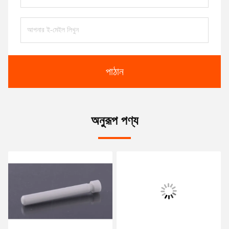
পাঠান
অনুরূপ পণ্য