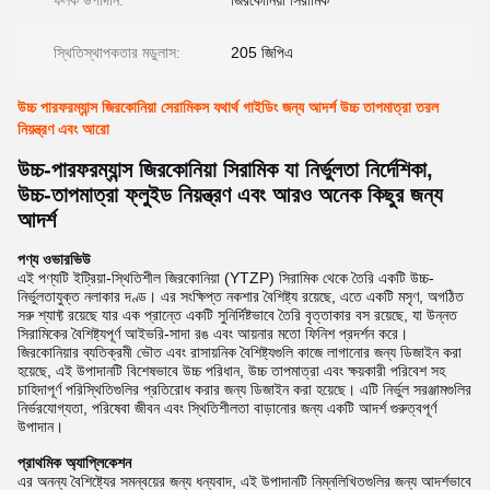
ফলক উপাদান:
জিরকোনিয়া সিরামিক
স্থিতিস্থাপকতার মডুলাস:
205 জিপিএ
উচ্চ পারফরম্যান্স জিরকোনিয়া সেরামিকস যথার্থ গাইডিং জন্য আদর্শ উচ্চ তাপমাত্রা তরল
নিয়ন্ত্রণ এবং আরো
উচ্চ-পারফরম্যান্স জিরকোনিয়া সিরামিক যা নির্ভুলতা নির্দেশিকা,
উচ্চ-তাপমাত্রা ফ্লুইড নিয়ন্ত্রণ এবং আরও অনেক কিছুর জন্য
আদর্শ
পণ্য ওভারভিউ
এই পণ্যটি ইট্রিয়া-স্থিতিশীল জিরকোনিয়া (YTZP) সিরামিক থেকে তৈরি একটি উচ্চ-
নির্ভুলতাযুক্ত নলাকার দণ্ড। এর সংক্ষিপ্ত নকশার বৈশিষ্ট্য রয়েছে, এতে একটি মসৃণ, অগঠিত
সরু শ্যাফ্ট রয়েছে যার এক প্রান্তে একটি সুনির্দিষ্টভাবে তৈরি বৃত্তাকার বস রয়েছে, যা উন্নত
সিরামিকের বৈশিষ্ট্যপূর্ণ আইভরি-সাদা রঙ এবং আয়নার মতো ফিনিশ প্রদর্শন করে।
জিরকোনিয়ার ব্যতিক্রমী ভৌত এবং রাসায়নিক বৈশিষ্ট্যগুলি কাজে লাগানোর জন্য ডিজাইন করা
হয়েছে, এই উপাদানটি বিশেষভাবে উচ্চ পরিধান, উচ্চ তাপমাত্রা এবং ক্ষয়কারী পরিবেশ সহ
চাহিদাপূর্ণ পরিস্থিতিগুলির প্রতিরোধ করার জন্য ডিজাইন করা হয়েছে। এটি নির্ভুল সরঞ্জামগুলির
নির্ভরযোগ্যতা, পরিষেবা জীবন এবং স্থিতিশীলতা বাড়ানোর জন্য একটি আদর্শ গুরুত্বপূর্ণ
উপাদান।
প্রাথমিক অ্যাপ্লিকেশন
এর অনন্য বৈশিষ্ট্যের সমন্বয়ের জন্য ধন্যবাদ, এই উপাদানটি নিম্নলিখিতগুলির জন্য আদর্শভাবে