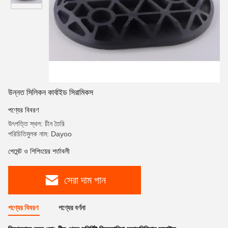
উন্নত সিলিকন কার্বাইড সিরামিকস
পণ্যের বিবরণ
উৎপত্তি স্থল: চীন তৈরি
পরিচিতিমুলক নাম: Dayoo
পেমেন্ট ও শিপিংয়ের শর্তাবলী
সেরা দাম পান
পণ্যের বিবরণ
পণ্যের বর্ণনা