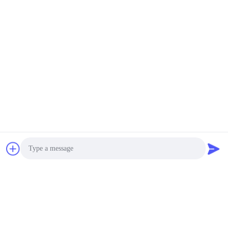
পাঠান
অনুরূপ পণ্য
সিলিকন কার্বাইড সিরামিক উচ্চ
অতুলনীয় ফলাফলের জন্য সিলিকন
কঠোরতা এবং সর্বোত্তম কর্মক্ষমতা
কার্বাইড সেরামিকস দিয়ে আপনার শিল্পে
জন্য তাপ পরিবাহিতা
বিপ্লব আনুন
Photo
সেরা দাম পান
সেরা দাম পান