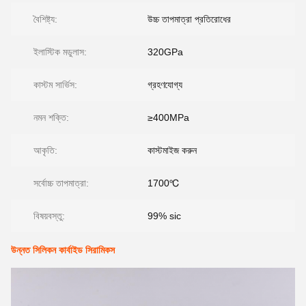
বৈশিষ্ট্য:
উচ্চ তাপমাত্রা প্রতিরোধের
ইলাস্টিক মডুলাস:
320GPa
কাস্টম সার্ভিস:
গ্রহণযোগ্য
নমন শক্তি:
≥400MPa
আকৃতি:
কাস্টমাইজ করুন
সর্বোচ্চ তাপমাত্রা:
1700℃
বিষয়বস্তু:
99% sic
উন্নত সিলিকন কার্বাইড সিরামিকস