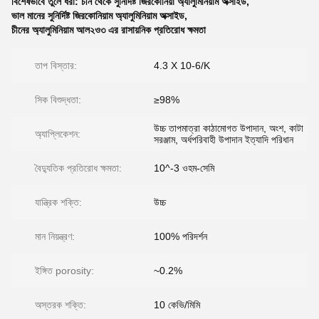
বিশেষভাবে তুলে ধরা:
চীন থেকে সুনির্দিষ্ট জিরকোনিয়া অ্যালুমিনিয়াম অক্সাইড
,
ভাল মানের সুনির্দিষ্ট জিরকোনিয়াম অ্যালুমিনিয়াম অক্সাইড
,
চীনের অ্যালুমিনিয়াম আল২ও৩ এর রাসায়নিক প্রতিরোধ ক্ষমতা
তাপ বিস্তার:
4.3 X 10-6/K
সিক বিশুদ্ধতা:
≥98%
উচ্চ তাপমাত্রা কাঠামোগত উপাদান, অংশ, কাটা
অ্যাপ্লিকেশন:
সরঞ্জাম, অর্ধপরিবাহী উপাদান ইত্যাদি পরিধান
বৈদ্যুতিক প্রতিরোধ ক্ষমতা:
10^-3 ওহম-সেমি
যান্ত্রিক শক্তি:
উচ্চ
মান নিয়ন্ত্রণ:
100% পরিদর্শন
ইঙ্গিত porosity:
~0.2%
অস্তরক শক্তি:
10 কেভি/মিমি