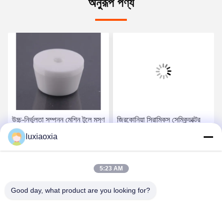
অনুরূপ পণ্য
উচ্চ-নির্ভুলতা সম্পন্ন মেশিন টুলে মসৃণ
জিরকোনিয়া সিরামিকস সেমিকন্ডাক্টর
এবং নির্ভুল গতির জন্য সুক্ষ্মভাবে তৈরি
সরঞ্জামগুলিতে ওয়েফার হ্যান্ডলিং এবং
luxiaoxia
জিরকোনিয়া সিরামিক
পজিশনিং সিস্টেমের জন্য প্রয়োজনীয়
উপাদান
সেরা দাম পান
সেরা দাম পান
5:23 AM
Good day, what product are you looking for?