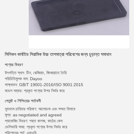
সিলিকন কার্বাইড সিরামিক উচ্চ তাপমাত্রা পরিবেশের জন্য চূড়ান্ত সমাধান
পণ্যের বিবরণ
উৎপত্তি স্থল: চীন, ঝেজিয়াং, জিনহুয়াতে তৈরি
পরিচিতিমুলক নাম: Dayoo
সাক্ষ্যদান: GB/T 19001-2016/ISO 9001:2015
মডেল নম্বার: প্রকৃত পণ্যের উপর নির্ভর করে
পেমেন্ট ও শিপিংয়ের শর্তাবলী
ন্যূনতম চাহিদার পরিমাণ: আলোচনা এবং সম্মত হিসাবে
মূল্য: as negotiated and agreed
প্যাকেজিং বিবরণ: শক্ত কাগজ, কাঠের কেস
ডেলিভারি সময়: প্রকৃত পণ্যের উপর নির্ভর করে
পরিশোধের শর্ত: এফওবি