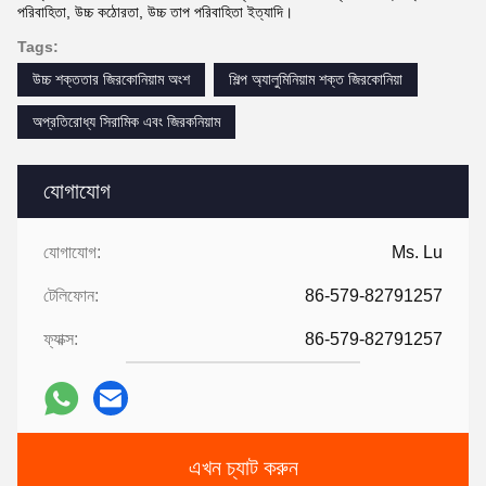
পরিবাহিতা, উচ্চ কঠোরতা, উচ্চ তাপ পরিবাহিতা ইত্যাদি।
Tags:
উচ্চ শক্ততার জিরকোনিয়াম অংশ
শিল্প অ্যালুমিনিয়াম শক্ত জিরকোনিয়া
অপ্রতিরোধ্য সিরামিক এবং জিরকনিয়াম
যোগাযোগ
যোগাযোগ:
Ms. Lu
টেলিফোন:
86-579-82791257
ফ্যাক্স:
86-579-82791257
এখন চ্যাট করুন