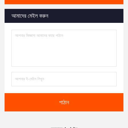
আমাদের মেইল ​​করুন
পাঠান