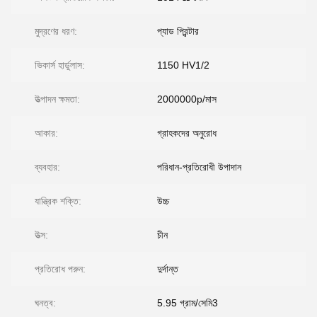
মুদ্রণের ধরণ:
প্যাড প্রিন্টার
ভিকার্স হার্ডুলাস:
1150 HV1/2
উত্পাদন ক্ষমতা:
2000000p/মাস
আকার:
গ্রাহকদের অনুরোধ
ব্যবহার:
পরিধান-প্রতিরোধী উপাদান
যান্ত্রিক শক্তি:
উচ্চ
উত্স:
চীন
প্রতিরোধ পরুন:
দুর্দান্ত
ঘনত্ব:
5.95 গ্রাম/সেমি3