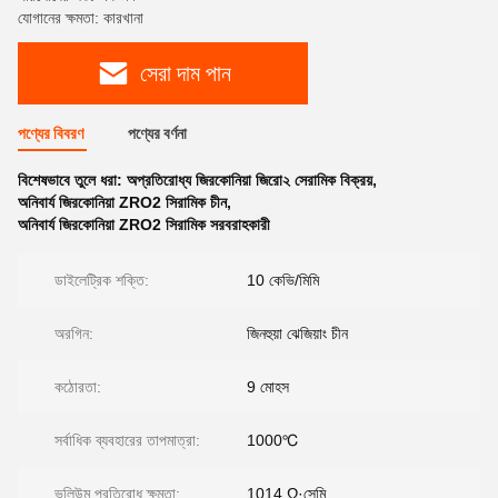
যোগানের ক্ষমতা: কারখানা
সেরা দাম পান
পণ্যের বিবরণ
পণ্যের বর্ণনা
বিশেষভাবে তুলে ধরা:
অপ্রতিরোধ্য জিরকোনিয়া জিরো২ সেরামিক বিক্রয়
,
অনিবার্য জিরকোনিয়া ZRO2 সিরামিক চীন
,
অনিবার্য জিরকোনিয়া ZRO2 সিরামিক সরবরাহকারী
ডাইলেট্রিক শক্তি:
10 কেভি/মিমি
অরগিন:
জিনহুয়া ঝেজিয়াং চীন
কঠোরতা:
9 মোহস
সর্বাধিক ব্যবহারের তাপমাত্রা:
1000℃
ভলিউম প্রতিরোধ ক্ষমতা:
1014 Ω·সেমি