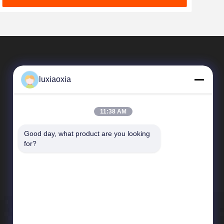
luxiaoxia
11:38 AM
Good day, what product are you looking 
দ্রুত লিঙ্ক
for?
কোম্পানির প্রোফাইল
কারখানা পরিদর্শন
গুণমান নিয়ন্ত্রণ
খবর