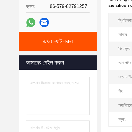
sic silicon
ফ্যাক্স:
86-579-82791257
স্থিতিস্থ
আকার:
এখন চ্যাট করুন
রিং ব্লেড
আমাদের মেইল ​​করুন
তাপ পরিবা
সংবেদনশী
রিং:
অ্যাপ্লিক
নমুনা: