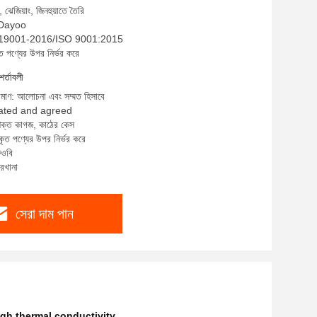
 ঝেজিয়াং, জিনহুয়াতে তৈরি
: Dayoo
B/T 19001-2016/ISO 9001:2015
ত পণ্যের উপর নির্ভর করে
শর্তাবলী
রিমাণ: আলোচনা এবং সম্মত হিসাবে
tiated and agreed
 শক্ত কাগজ, কাঠের কেস
কৃত পণ্যের উপর নির্ভর করে
ফওবি
ারখানা
সেরা দাম পান
igh thermal conductivity
,