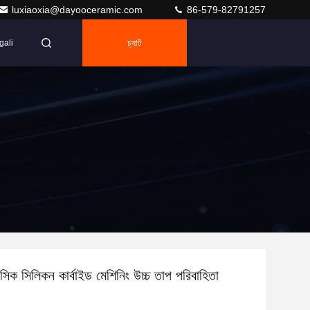
luxiaoxia@dayooceramic.com
86-579-82791257
চ্যাট
gali
সিক সিলিকন কার্বাইড মেশিনিং উচ্চ তাপ পরিবাহিতা