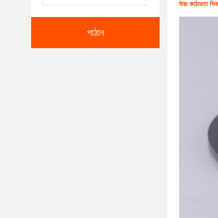
উচ্চ কঠোরতা সিক 
পাঠান