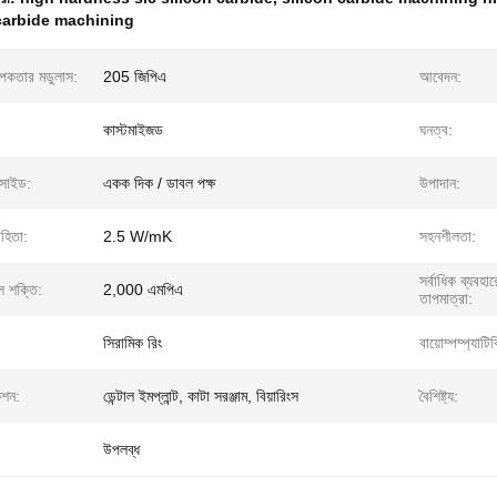
 carbide machining
াপকতার মডুলাস:
205 জিপিএ
আবেদন:
কাস্টমাইজড
ঘনত্ব:
 সাইড:
একক দিক / ডাবল পক্ষ
উপাদান:
হিতা:
2.5 W/mK
সহনশীলতা:
সর্বাধিক ব্যবহা
ল শক্তি:
2,000 এমপিএ
তাপমাত্রা:
সিরামিক রিং
বায়োম্পম্প্যাটি
েশন:
ডেন্টাল ইমপ্লান্ট, কাটা সরঞ্জাম, বিয়ারিংস
বৈশিষ্ট্য:
উপলব্ধ