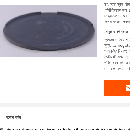
উৎপত্তি স্থল: চীন,
পরিচিতিমুলক নাম
সাক্ষ্যদান: G
মডেল নম্বার: প্রকৃ
পেমেন্ট ও শিপিংয়ের 
ন্যূনতম চাহিদার প
মূল্য: as nego
প্যাকেজিং বিবরণ:
ডেলিভারি সময়: প্র
পরিশোধের শর্ত: এ
যোগানের ক্ষমতা: ক
পণ্যের বর্ণনা
ধরা:
high hardness sic silicon carbide
,
silicon carbide machining h