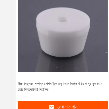
্চ
উচ্চ-নির্ভুলতা সম্পন্ন মেশিন টুলে মসৃণ এবং নির্ভুল গতির জন্য সুক্ষ্মভাবে
তৈরি জিরকোনিয়া সিরামিক
সেরা দাম পান