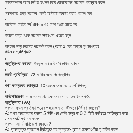
ইনস্টলেশনের আগে নির্বীজ ইথানল দিয়ে যোগাযোগের সারফেস পরিষ্কার করুন
ফিক্সেশনের জন্য সিরামিক-নির্দিষ্ট আঠালো ব্যবহার করার পরামর্শ দিন
ফাস্টেনিং বোল্টের টর্ক 8N·m এর বেশি হওয়া উচিত নয়
ধারালো বস্তু থেকে সারফেস স্ক্র্যাচগুলি এড়িয়ে চলুন
ফাটলের জন্য নিয়মিত পরিদর্শন করুন (প্রতি 2 বছর অন্তর সুপারিশকৃত)
পরিষেবা প্রতিশ্রুতি
প্রযুক্তিগত সহায়তা
: ইনসুলেশন সিস্টেম ডিজাইন সমাধান
জরুরী প্রতিক্রিয়া
: 72-ঘণ্টার দ্রুত প্রতিস্থাপন
পণ্য সনাক্তকরণযোগ্যতা
: 10 বছরের গুণমানের রেকর্ড উপলব্ধ
কাস্টমাইজেশন
: অ-মানক আকার এবং কাঠামোগত ডিজাইন সমর্থিত
প্রযুক্তিগত FAQ
প্রশ্ন: কখন প্রতিস্থাপনের প্রয়োজন তা কীভাবে নির্ধারণ করবেন?
A: যখন সারফেসের ফাটল 5 মিমি এর বেশি লম্বা বা 0.2 মিমি গভীরতা অতিক্রম করে
তখন প্রতিস্থাপন করুন
প্রশ্ন: আর্দ্র পরিবেশে ব্যবহার?
A: গ্লাসযুক্ত সারফেস ট্রিটমেন্ট সহ আর্দ্রতা-প্রমাণ মডেলগুলির সুপারিশ করুন