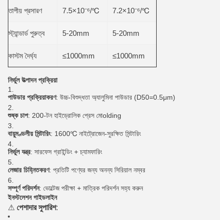
তাপীয় প্রসারণ
7.5×10⁻⁶/℃
7.2×10⁻⁶/℃
স্ট্যান্ডার্ড পুরুত্ব
5-20mm
5-20mm
কাস্টম দৈর্ঘ্য
≤1000mm
≤1000mm
নির্ভুল উত্পাদন প্রক্রিয়া
পাউডার প্রক্রিয়াকরণ
: উচ্চ-বিশুদ্ধতা অ্যালুমিনা পাউডার (D50=0.5μm)
শুষ্ক চাপ
: 200-টন হাইড্রোলিক প্রেস মোolding
বায়ুমণ্ডলীয় সিন্টারিং
: 1600℃ নাইট্রোজেন-সুরক্ষিত সিন্টারিং
নির্ভুল যন্ত্র
: সারফেস গ্রাইন্ডিং + চ্যামফারিং
লেজার চিহ্নিতকরণ
: প্রতিটি পণ্যের জন্য অনন্য সিরিয়াল নম্বর
সম্পূর্ণ পরিদর্শন
: ভোল্টেজ পরীক্ষা + মাত্রিক পরিদর্শন সহ্য করুন
ইনস্টলেশন গাইডলাইন
⚠
পেশাদার সুপারিশ
: