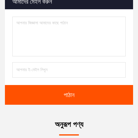
আমাদের মেইল ​​করুন
পাঠান
অনুরূপ পণ্য