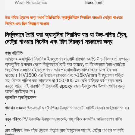
Wear Resistance:
Excellent
উচ্চ গতির ট্রেনের জন্য যথার্থ ইঞ্জিনিয়ারিং অ্যালুমিনিয়াম সিরামিক বারগুলি মেট্রো পাওয়ার
সিস্টেম এবং শিল্প নিয়ন্ত্রণ সরঞ্জাম
নির্ভুলভাবে তৈরি করা অ্যালুমিনা সিরামিক বার যা উচ্চ-গতির ট্রেন,
মেট্রো পাওয়ার সিস্টেম এবং শিল্প নিয়ন্ত্রণ সরঞ্জামের জন্য
পণ্য পরিচিতি
আমাদের অ্যালুমিনা সিরামিক ইনসুলেশন সাপোর্ট বারগুলি ৯৯% উচ্চ-বিশুদ্ধতা সম্পন্ন
অ্যালুমিনা উপাদান থেকে নির্ভুলভাবে তৈরি করা হয়েছে, যা বিশেষভাবে উচ্চ-ভোল্টেজ
বৈদ্যুতিক সরঞ্জামের ইনসুলেশন সমর্থন প্রয়োজনীয়তাগুলির জন্য ডিজাইন করা
হয়েছে। HV1500 এর উপরে কঠোরতা এবং >15kV/mm ইনসুলেশন শক্তি
সহ, বিশেষ পালিশ করা সারফেস যা 100,000 এর বেশি যান্ত্রিক ঘর্ষণ চক্র সহ্য
করতে পারে, এই বারগুলি ঐতিহ্যবাহী epoxy রজন ইনসুলেশন উপাদানগুলির জন্য
আদর্শ প্রতিস্থাপন।
প্রাথমিক অ্যাপ্লিকেশন
পাওয়ার সরঞ্জাম
: উচ্চ-ভোল্টেজ সুইচগিয়ার ইনসুলেশন সাপোর্ট, সার্কিট ব্রেকার আইসোলেশন বার
নতুন শক্তি
: PV ইনভার্টার ইনসুলেশন ব্র্যাকেট, বায়ু শক্তি কনভার্টার আইসোলেশন পার্টস
রেল পরিবহন
: উচ্চ-গতির ট্রেনের প্যান্টোগ্রাফ ইনসুলেশন সাপোর্ট, মেট্রো পাওয়ার সাপ্লাই