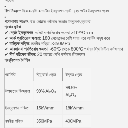
সিস্টেম
শিল্প নিয়ন্ত্রণ
: ফ্রিকোয়েন্সি কনভার্টার ইনসুলেশন প্লেট, বৃহৎ মোটর ইনসুলেশন ফ্রেম
গবেষণাগার সরঞ্জাম
: উচ্চ-ভোল্টেজ পরীক্ষার সরঞ্জাম ইনসুলেশন ব্র্যাকেট
প্রধান সুবিধা
✔
শ্রেষ্ঠ ইনসুলেশন
: ভলিউম প্রতিরোধ ক্ষমতা >10¹⁵Ω·cm
✔
আর্ক প্রতিরোধ ক্ষমতা
: 180 সেকেন্ডের বেশি সময় ধরে আর্কিং সহ্য করে
✔
যান্ত্রিক শক্তি
: নমনীয় শক্তি >350MPa
✔
আবহাওয়া প্রতিরোধ ক্ষমতা
: -60℃ থেকে 800℃ পর্যন্ত স্থিতিশীল কর্মক্ষমতা
✔
দীর্ঘ পরিষেবা জীবন
: 20 বছরের বেশি কর্মক্ষম জীবনকাল
প্রযুক্তিগত বৈশিষ্ট্য
পরামিতি
স্ট্যান্ডার্ড গ্রেড
উন্নত গ্রেড
99.5%
উপাদানের বিশুদ্ধতা
99% Al₂O₃
Al₂O₃
ইনসুলেশন শক্তি
15kV/mm
18kV/mm
নমনীয় শক্তি
350MPa
400MPa