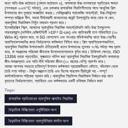
মতো অতি-উচ্চ কঠোরতা (মোহস কঠোরতা ৯), অসামান্য উচ্চ-তাপমাত্রা প্রতিরোধ ক্ষমতা
(গলনাঙ্ক ২০৫৪°C পর্যন্ত), এবং চমৎকার রাসায়নিক স্থিতিশীলতার সাথে আধুনিক শিল্প
উপাদানের মান পুনরায় সংজ্ঞায়িত করছে। সেমিকন্ডাক্টর প্যাকেজিং সাবস্ট্রেট, উচ্চ-নির্ভুলতা
সম্পন্ন যান্ত্রিক সীল, অথবা দীর্ঘমেয়াদী মানবদেহের জয়েন্ট ইমপ্লান্টের জন্য হোক না কেন,
অ্যালুমিনা সিরামিকস নিখুঁত সমাধান প্রদান করে।
ইলেকট্রনিক্স শিল্পে, আমাদের অ্যালুমিনা সিরামিক সাবস্ট্রেটগুলি অতি-উচ্চ ইনসুলেশন
পারফরম্যান্স (ভলিউম রেজিস্টভিটি >10¹⁴ Ω·cm) এবং ব্যতিক্রমী তাপ পরিবাহিতা (৩০
W/m·K) প্রদান করে, যা 5G যোগাযোগ এবং পাওয়ার মডিউলগুলির মতো উচ্চ-শ্রেণীর
অ্যাপ্লিকেশনগুলির জন্য নির্ভরযোগ্য কর্মক্ষমতা নিশ্চিত করে। শিল্প অ্যাপ্লিকেশনগুলিতে,
অ্যালুমিনা সিরামিক উপাদানগুলি ঐতিহ্যবাহী ধাতব উপাদানের তুলনায় ৭০% পর্যন্ত ক্ষয় হ্রাস
করে, যা সরঞ্জামের পরিষেবা জীবনকে উল্লেখযোগ্যভাবে বৃদ্ধি করে। চিকিৎসা ক্ষেত্রে, ISO
13356 দ্বারা প্রত্যয়িত, সূক্ষ্মভাবে পালিশ করা অ্যালুমিনা সিরামিক ইমপ্লান্টগুলি অসামান্য
জীব-সামঞ্জস্যতা এবং অতি-দীর্ঘ পরিষেবা জীবন (২০ বছরের বেশি) প্রদর্শন করে।
আমরা আপনার সবচেয়ে চাহিদাপূর্ণ উপাদান কর্মক্ষমতা প্রয়োজনীয়তা মেটাতে, কাঁচামাল থেকে
তৈরি পণ্য পর্যন্ত - নির্ভুল যন্ত্রাংশ তৈরি এবং বিশেষ সারফেস ট্রিটমেন্ট সহ - সম্পূর্ণ
কাস্টমাইজেশন পরিষেবা প্রদান করি। অ্যালুমিনা প্রিসিশন সিরামিকস নির্বাচন করা মানে
বৃহত্তর নির্ভরযোগ্যতা, স্থায়িত্ব এবং কর্মক্ষমতার একটি ভবিষ্যৎ নির্বাচন করা!
Tags:
রাসায়নিক প্রতিরোধের অ্যালুমিনা অক্সাইড সিরামিক
বৈদ্যুতিক বিচ্ছিন্নতা এলুমিনিয়াম অংশ
বৈদ্যুতিক বিচ্ছিন্নতা অ্যালুমিনিয়াম কাস্টম অংশ