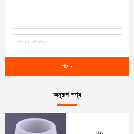
পাঠান
অনুরূপ পণ্য