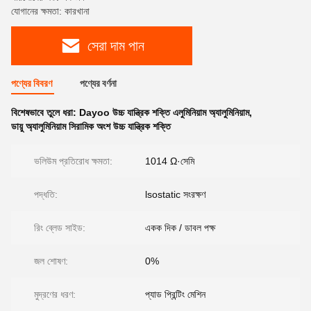
যোগানের ক্ষমতা: কারখানা
সেরা দাম পান
পণ্যের বিবরণ
পণ্যের বর্ণনা
বিশেষভাবে তুলে ধরা:
Dayoo উচ্চ যান্ত্রিক শক্তি এলুমিনিয়াম অ্যালুমিনিয়াম
,
ডায়ু অ্যালুমিনিয়াম সিরামিক অংশ উচ্চ যান্ত্রিক শক্তি
ভলিউম প্রতিরোধ ক্ষমতা:
1014 Ω·সেমি
পদ্ধতি:
lsostatic সংরক্ষণ
রিং ব্লেড সাইড:
একক দিক / ডাবল পক্ষ
জল শোষণ:
0%
মুদ্রণের ধরণ:
প্যাড প্রিন্টিং মেশিন