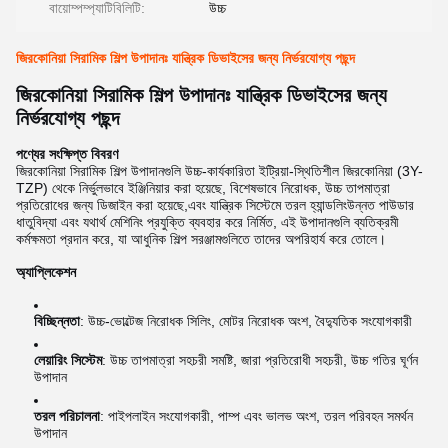
বায়োম্পম্প্যাটিবিলিটি:
উচ্চ
জিরকোনিয়া সিরামিক শিল্প উপাদানঃ যান্ত্রিক ডিভাইসের জন্য নির্ভরযোগ্য পছন্দ
জিরকোনিয়া সিরামিক শিল্প উপাদানঃ যান্ত্রিক ডিভাইসের জন্য
নির্ভরযোগ্য পছন্দ
পণ্যের সংক্ষিপ্ত বিবরণ
জিরকোনিয়া সিরামিক শিল্প উপাদানগুলি উচ্চ-কার্যকারিতা ইট্রিয়া-স্থিতিশীল জিরকোনিয়া (3Y-
TZP) থেকে নির্ভুলভাবে ইঞ্জিনিয়ার করা হয়েছে, বিশেষভাবে নিরোধক, উচ্চ তাপমাত্রা
প্রতিরোধের জন্য ডিজাইন করা হয়েছে,এবং যান্ত্রিক সিস্টেমে তরল হ্যান্ডলিংউন্নত পাউডার
ধাতুবিদ্যা এবং যথার্থ মেশিনিং প্রযুক্তি ব্যবহার করে নির্মিত, এই উপাদানগুলি ব্যতিক্রমী
কর্মক্ষমতা প্রদান করে, যা আধুনিক শিল্প সরঞ্জামগুলিতে তাদের অপরিহার্য করে তোলে।
অ্যাপ্লিকেশন
বিচ্ছিন্নতা
: উচ্চ-ভোল্টেজ নিরোধক সিলিং, মোটর নিরোধক অংশ, বৈদ্যুতিক সংযোগকারী
লেয়ারিং সিস্টেম
: উচ্চ তাপমাত্রা সহচরী সমষ্টি, জারা প্রতিরোধী সহচরী, উচ্চ গতির ঘূর্ণন
উপাদান
তরল পরিচালনা
: পাইপলাইন সংযোগকারী, পাম্প এবং ভালভ অংশ, তরল পরিবহন সমর্থন
উপাদান