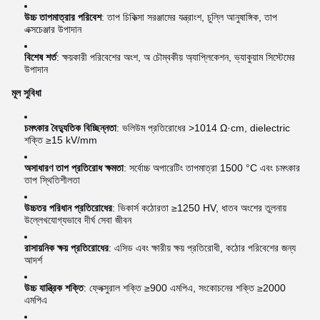
উচ্চ তাপমাত্রার পরিবেশ
: তাপ চিকিত্সা সরঞ্জামের যন্ত্রাংশ, চুল্লি আনুষাঙ্গিক, তাপ
এক্সচেঞ্জার উপাদান
বিশেষ শর্ত
: ক্ষয়কারী পরিবেশের অংশ, অ চৌম্বকীয় অ্যাপ্লিকেশন, ভ্যাকুয়াম সিস্টেমের
উপাদান
মূল সুবিধা
চমৎকার বৈদ্যুতিক বিচ্ছিন্নতা
: ভলিউম প্রতিরোধের >1014 Ω·cm, dielectric
শক্তি ≥15 kV/mm
অসাধারণ তাপ প্রতিরোধ ক্ষমতা
: সর্বোচ্চ অপারেটিং তাপমাত্রা 1500 °C এবং চমৎকার
তাপ স্থিতিশীলতা
উচ্চতর পরিধান প্রতিরোধের
: ভিকার্স কঠোরতা ≥1250 HV, ধাতব অংশের তুলনায়
উল্লেখযোগ্যভাবে দীর্ঘ সেবা জীবন
রাসায়নিক ক্ষয় প্রতিরোধের
: এসিড এবং ক্ষারীয় ক্ষয় প্রতিরোধী, কঠোর পরিবেশের জন্য
আদর্শ
উচ্চ যান্ত্রিক শক্তি
: ফ্লেক্সুরাল শক্তি ≥900 এমপিএ, সংকোচনের শক্তি ≥2000
এমপিএ