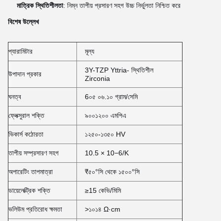
মাত্রিক স্থিতিশীলতা
: নিম্ন তাপীয় প্রসারণ সহগ উচ্চ নির্ভুলতা নিশ্চিত করে
বিশেষ উল্লেখ
প্যারামিটার
মূল্য
3Y-TZP Yttria- স্থিতিশীল
উপাদান প্রকার
Zirconia
ঘনত্ব
6০৫ ০৬.১০ গ্রাম/সেমি
ফ্লেক্সুরাল শক্তি
৯০০১২০০ এমপিএ
ভিকার্স কঠোরতা
১২৫০-১৩৫০ HV
তাপীয় সম্প্রসারণ সহগ
10.5 × 10−6/K
অপারেটিং তাপমাত্রা
₹৫০°সি থেকে ১৫০০°সি
ডায়েলেক্ট্রিক শক্তি
≥15 কেভি/মিমি
ভলিউম প্রতিরোধ ক্ষমতা
>১০১৪ Ω·cm