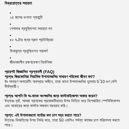
বিক্রয়োত্তর সহায়তা
২৪ মাসের গুণগত গ্যারান্টি
পেশাদার প্রযুক্তিগত সহায়তা দল
৪৮ ঘণ্টার মধ্যে দ্রুত প্রতিক্রিয়া
বিনামূল্যে প্রযুক্তিগত পরামর্শ
জীবনকালীন রক্ষণাবেক্ষণ নির্দেশিকা
প্রায়শই জিজ্ঞাসিত প্রশ্নাবলী (FAQ)
প্রশ্নঃ জিরকোনিয়া সিরামিক উপাদানগুলির সাধারণ পরিষেবা জীবন কত?
উঃ সাধারণ অপারেটিং অবস্থার অধীনে, তারা ধাতব উপাদানগুলির তুলনায় 5 ̊10 গুণ বেশি
দীর্ঘস্থায়ী।
প্রশ্নঃ আপনি কি অ-মানক অংশগুলির জন্য কাস্টমাইজেশন অফার করেন?
উত্তরঃ হ্যাঁ, আমরা গ্রাহকের প্রয়োজনীয়তার উপর ভিত্তি করে বিশেষায়িত স্পেসিফিকেশন
এবং আকারের জন্য কাস্টম সমাধান সরবরাহ করি।
প্রশ্ন: এই উপাদানগুলো সর্বোচ্চ কত চাপ সহ্য করতে পারে?
উত্তরঃ ডিজাইনের উপর নির্ভর করে, তারা 50 এমপিএ পর্যন্ত কাজের চাপ পরিচালনা করতে
পারে।