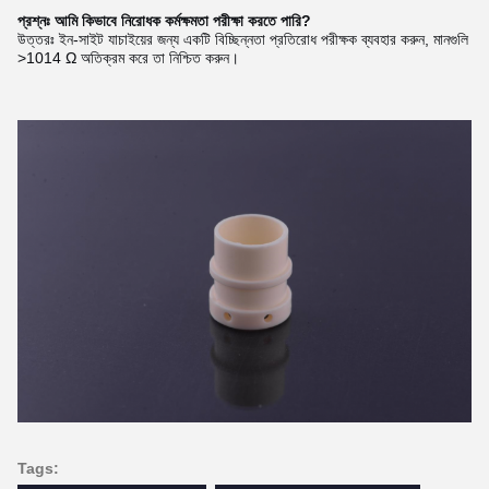
প্রশ্নঃ আমি কিভাবে নিরোধক কর্মক্ষমতা পরীক্ষা করতে পারি?
উত্তরঃ ইন-সাইট যাচাইয়ের জন্য একটি বিচ্ছিন্নতা প্রতিরোধ পরীক্ষক ব্যবহার করুন, মানগুলি
>1014 Ω অতিক্রম করে তা নিশ্চিত করুন।
Tags: