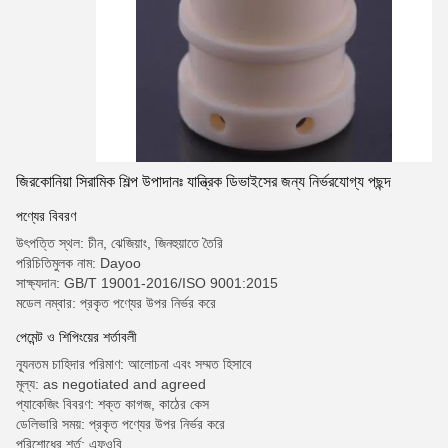
জিরকোনিয়া সিরামিক শিল্প উপাদানঃ যান্ত্রিক ডিভাইসের জন্য নির্ভরযোগ্য পছন্দ
পণ্যের বিবরণ
উৎপত্তি স্থল: চীন, ঝেজিয়াং, জিনহুয়াতে তৈরি
পরিচিতিমুলক নাম: Dayoo
সাক্ষ্যদান: GB/T 19001-2016/ISO 9001:2015
মডেল নম্বার: প্রকৃত পণ্যের উপর নির্ভর করে
পেমেন্ট ও শিপিংয়ের শর্তাবলী
ন্যূনতম চাহিদার পরিমাণ: আলোচনা এবং সম্মত হিসাবে
মূল্য: as negotiated and agreed
প্যাকেজিং বিবরণ: শক্ত কাগজ, কাঠের কেস
ডেলিভারি সময়: প্রকৃত পণ্যের উপর নির্ভর করে
পরিশোধের শর্ত: এফওবি