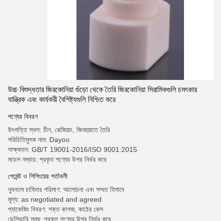
উচ্চ বিশুদ্ধতার জিরকোনিয়া গুঁড়ো থেকে তৈরি জিরকোনিয়া সিরামিকগুলি চমৎকার
যান্ত্রিক এবং কার্যকরী বৈশিষ্ট্যগুলি নিশ্চিত করে
পণ্যের বিবরণ
উৎপত্তি স্থল: চীন, ঝেজিয়াং, জিনহুয়াতে তৈরি
পরিচিতিমুলক নাম: Dayoo
সাক্ষ্যদান: GB/T 19001-2016/ISO 9001:2015
মডেল নম্বার: প্রকৃত পণ্যের উপর নির্ভর করে
পেমেন্ট ও শিপিংয়ের শর্তাবলী
ন্যূনতম চাহিদার পরিমাণ: আলোচনা এবং সম্মত হিসাবে
মূল্য: as negotiated and agreed
প্যাকেজিং বিবরণ: শক্ত কাগজ, কাঠের কেস
ডেলিভারি সময়: প্রকৃত পণ্যের উপর নির্ভর করে