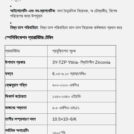
আইসোলেটিং এবং নন-ম্যাগনেটিক
: ভাল বৈদ্যুতিক নিরোধক, অ চৌম্বকীয়, বিশেষ
পরিবেশের জন্য উপযুক্ত
নিম্ন তাপ পরিবাহিতা
: নিম্ন তাপ পরিবাহিতা ভাল তাপ নিরোধক কর্মক্ষমতা প্রদান করে
স্পেসিফিকেশন প্যারামিটার টেবিল
প্যারামিটার
প্রযুক্তিগত সূচক
উপাদান প্রকার
3Y-TZP Yttria- স্থিতিশীল Zirconia
ঘনত্ব
6.০৫-৬.১০ গ্রাম/সেমি৩
ফ্লেক্সুরাল শক্তি
৯০০-১২০০ এমপিএ
ভিকার্স কঠোরতা
১২৫০-১৩৫০ এইচভি
ভাঙ্গনের শক্ততা
৬-৮ এমপিএ·এম১/২
তাপীয় সম্প্রসারণ সহগ
10.5×10−6/K
সর্বাধিক অপারেটিং
১৫০০°সি