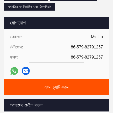
অপ্রতিরোধ্য সিরামিক এবং জিরকনিয়াম
যোগাযোগ
যোগাযোগ:
Ms. Lu
টেলিফোন:
86-579-82791257
ফ্যাক্স:
86-579-82791257
এখন চ্যাট করুন
আমাদের মেইল ​​করুন