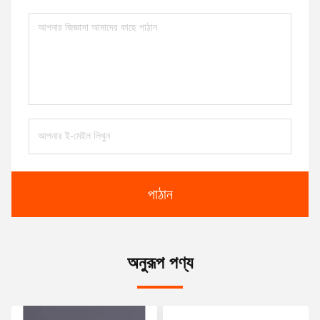
পাঠান
অনুরূপ পণ্য