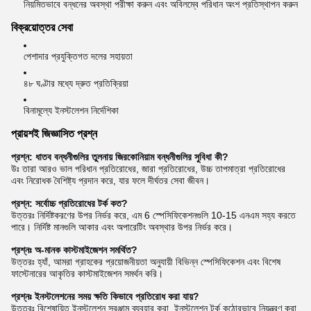
নিয়মিতভাবে বন্ধনের অবস্থা পরীক্ষা করুন এবং অবিলম্বে পরিধান অংশ প্রতিস্থাপন করুন
বিক্রয়োত্তর সেবা
পেশাদার প্রযুক্তিগত দলের সহায়তা
৪৮ ঘণ্টার মধ্যে দ্রুত প্রতিক্রিয়া
বিনামূল্যে ইনস্টলেশন নির্দেশিকা
প্রায়শই জিজ্ঞাসিত প্রশ্ন
প্রশ্ন: ধাতব বন্ধনীগুলির তুলনায় জিরকোনিয়াম বন্ধনীগুলির সুবিধা কী?
উঃ তারা আরও ভাল পরিধান প্রতিরোধের, জারা প্রতিরোধের, উচ্চ তাপমাত্রা প্রতিরোধের
এবং নিরোধক বৈশিষ্ট্য প্রদান করে, যার ফলে দীর্ঘতর সেবা জীবন।
প্রশ্ন: সর্বোচ্চ প্রতিরোধের টর্ক কত?
উত্তরঃ নির্দিষ্টকরণের উপর নির্ভর করে, এম 6 স্পেসিফিকেশনগুলি 10-15 এনএম সহ্য করতে
পারে। নির্দিষ্ট মানগুলি আকার এবং অপারেটিং অবস্থার উপর নির্ভর করে।
প্রশ্নঃ অ-মানক কাস্টমাইজেশন সমর্থিত?
উত্তরঃ হ্যাঁ, আমরা গ্রাহকের প্রয়োজনীয়তা অনুযায়ী বিভিন্ন স্পেসিফিকেশন এবং বিশেষ
ফাস্টেনারের আকৃতির কাস্টমাইজেশন সমর্থন করি।
প্রশ্নঃ ইনস্টলেশনের সময় ক্ষতি কিভাবে প্রতিরোধ করা যায়?
উত্তরঃ বিশেষায়িত ইনস্টলেশন সরঞ্জাম ব্যবহার করা, ইনস্টলেশন টর্ক কঠোরভাবে নিয়ন্ত্রণ করা