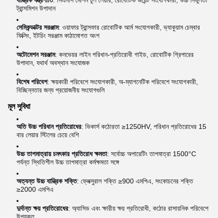
যান্ত্রিক যন্ত্রপাতি
: সিএনসি মেশিন টুল লেয়ার, রোবোটিক জয়েন্ট সংযোগকারী, উচ্চ নির্ভুলতা
ট্রান্সমিশন উপাদান
সেমিকন্ডাক্টর সরঞ্জাম
: ওয়াফার ট্রান্সফার রোবোটিক আর্ম সংযোগকারী, ভ্যাকুয়াম চেম্বার
ফিক্সিং, ইটচিং সরঞ্জাম কাঠামোগত অংশ
অটোমেশন সরঞ্জাম
: কনভেয়র লাইন পরিধান-প্রতিরোধী গাইড, রোবোটিক গ্রিপারের
উপাদান, যথার্থ অবস্থান সংযোজক
বিশেষ পরিবেশ
: ক্ষয়কারী পরিবেশে সংযোগকারী, অ-ম্যাগনেটিক পরিবেশে সংযোগকারী,
বিচ্ছিন্নতার জন্য প্রয়োজনীয় সংযোগগুলি
মূল সুবিধা
অতি উচ্চ পরিধান প্রতিরোধের
: ভিকার্স কঠোরতা ≥1250HV, পরিধান প্রতিরোধের 15
বার লেয়ার স্টিলের চেয়ে বেশি
উচ্চ তাপমাত্রায় চমৎকার প্রতিরোধ ক্ষমতা
: সর্বোচ্চ অপারেটিং তাপমাত্রা 1500°C
পর্যন্ত স্থিতিশীল উচ্চ তাপমাত্রা কর্মক্ষমতা সঙ্গে
অত্যন্ত উচ্চ যান্ত্রিক শক্তি
: ফ্লেক্সুরাল শক্তি ≥900 এমপিএ, সংকোচনের শক্তি
≥2000 এমপিএ
দুর্দান্ত ক্ষয় প্রতিরোধের
: অ্যাসিড এবং ক্ষারীয় ক্ষয় প্রতিরোধী, কঠোর রাসায়নিক পরিবেশে
উপযুক্ত