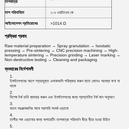
তাপমাত্রা
তাপ পরিবাহিতা
২-৩ ওয়াট/এম কে
আইসোলেশন প্রতিরোধের
>1014 Ω
প্রক্রিয়া প্রবাহ
Raw material preparation → Spray granulation → Isostatic
pressing → Pre-sintering → CNC precision machining → High-
temperature sintering → Precision grinding → Laser marking →
Non-destructive testing → Cleaning and packaging
ব্যবহারের নির্দেশাবলী
ইনস্টলেশনের আগে গহ্বরযুক্ত এলাকাগুলি পরিষ্কার করুন যাতে কোনও অমেধ্য কণা না
থাকে
বিশেষ টর্ক চাবি ব্যবহার করুন এবং ইনস্টলেশনের জন্য প্রস্তাবিত টর্ক মান অনুসরণ
ধাতব সরঞ্জামগুলির সাথে সরাসরি সংঘর্ষ এড়ানো
তাপীয় শক এড়ানোর জন্য অপারেটিং তাপমাত্রা পরিবর্তন ধীরে ধীরে হওয়া উচিত