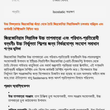
লোগো:
লেজার খোদাই
পদ্ধতি:
lsostatic সংরক্ষণ
উচ্চ বিশুদ্ধতার জিরকোনিয়া গুঁড়ো থেকে তৈরি জিরকোনিয়া সিরামিকগুলি চমৎকার যান্ত্রিক এবং
কার্যকরী বৈশিষ্ট্যগুলি নিশ্চিত করে
জিরকোনিয়াম সিরামিক উচ্চ তাপমাত্রা এবং পরিধান-প্রতিরোধী
বন্ধনীঃ উচ্চ নির্ভুলতা শিল্পের জন্য নির্ভরযোগ্য সংযোগ সমাধান
পণ্যের ভূমিকা
জিরকোনিয়া সিরামিক উচ্চ তাপমাত্রা এবং পরিধান-প্রতিরোধী বন্ধনীগুলি উচ্চ-পারফরম্যান্স
সংযোগকারী উপাদান যা ইট্রিয়া-স্থিতিশীল জিরকোনিয়া (ওয়াই-টিজেডপি) উপাদান থেকে
তৈরি।উন্নত পাউডার ধাতুবিদ্যা এবং যথার্থ যন্ত্রপাতি প্রক্রিয়া দ্বারা উত্পাদিত, এই পণ্যগুলি
ব্যতিক্রমী যান্ত্রিক বৈশিষ্ট্য এবং বিশেষ কার্যকরী বৈশিষ্ট্য প্রদর্শন করে। বিশেষভাবে উচ্চ
নির্ভুলতা শিল্প সরঞ্জামগুলির জন্য বিশেষভাবে ডিজাইন করা হয়েছে যা চরম অবস্থার অধীনে কাজ
করে,তারা ঐতিহ্যগত ধাতু fasteners জন্য আদর্শ প্রতিস্থাপন হিসাবে পরিবেশন.
প্রধান অ্যাপ্লিকেশন
উচ্চ তাপমাত্রা সরঞ্জাম
: তাপ চিকিত্সা চুলা সংযোগকারী, গলন সরঞ্জাম সংযোগকারী, উচ্চ
তাপমাত্রা চুলা কাঠামোগত উপাদান