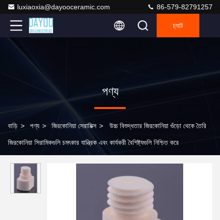
luxiaoxia@dayooceramic.com
86-579-82791257
চ্যাট
পণ্য
বাড়ি
>
পণ্য
>
জিরকোনিয়া সেরামিক্স
>
উচ্চ বিশুদ্ধতার জিরকোনিয়া গুঁড়ো থেকে তৈরি
জিরকোনিয়া সিরামিকগুলি চমৎকার যান্ত্রিক এবং কার্যকরী বৈশিষ্ট্যগুলি নিশ্চিত করে