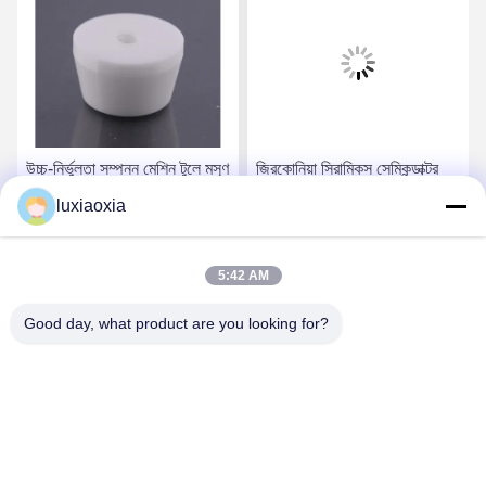
উচ্চ-নির্ভুলতা সম্পন্ন মেশিন টুলে মসৃণ
জিরকোনিয়া সিরামিকস সেমিকন্ডাক্টর
এবং নির্ভুল গতির জন্য সুক্ষ্মভাবে তৈরি
সরঞ্জামগুলিতে ওয়েফার হ্যান্ডলিং এবং
luxiaoxia
জিরকোনিয়া সিরামিক
পজিশনিং সিস্টেমের জন্য প্রয়োজনীয়
উপাদান
সেরা দাম পান
সেরা দাম পান
5:42 AM
Good day, what product are you looking for?
Dayoo Advanced Ceramic Co.,Ltd
luxiaoxia@dayooceramic.com