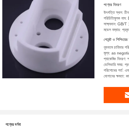
পণ্যের বিবরণ
উৎপত্তি স্থল: চীন,
পরিচিতিমুলক নাম
সাক্ষ্যদান: G
মডেল নম্বার: প্রকৃ
পেমেন্ট ও শিপিংয়ের 
ন্যূনতম চাহিদার প
মূল্য: as nego
প্যাকেজিং বিবরণ:
ডেলিভারি সময়: প্র
পরিশোধের শর্ত: এ
যোগানের ক্ষমতা: ক
পণ্যের বর্ণনা