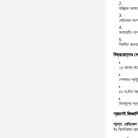
যান্ত্রিক আঘ
মেডিকেল কম্পো
অপারেটিং তাপ
নিয়মিত ব্যবহ
বিক্রয়োত্তর সে
২৪ মাসের মানে
পেশাদার প্রযু
৪৮ ঘণ্টার দ্রু
বিনামূল্যে প্র
প্রায়শই জিজ্ঞাস
প্রশ্ন: মেডিকেল 
উঃ ক্লিনিকাল অ্য