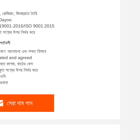
 ঝেজিয়াং, জিনহুয়াতে তৈরি
: Dayoo
B/T 19001-2016/ISO 9001:2015
ত পণ্যের উপর নির্ভর করে
শর্তাবলী
রিমাণ: আলোচনা এবং সম্মত হিসাবে
tiated and agreed
 শক্ত কাগজ, কাঠের কেস
কৃত পণ্যের উপর নির্ভর করে
ফওবি
ারখানা
সেরা দাম পান