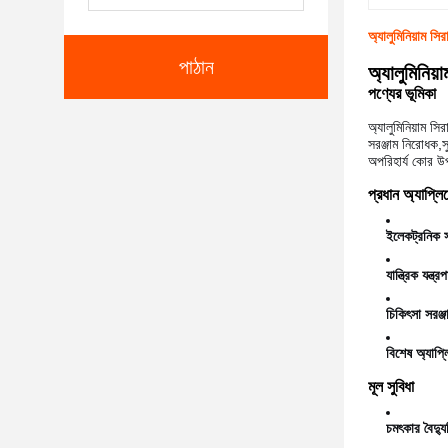
অ্যালুমিনিয়াম সির
পাঠান
অ্যালুমিনিয়
পণ্যের ভূমিকা
অ্যালুমিনিয়াম স
সরঞ্জাম নিরোধক,সুন
অপরিহার্য কোর উ
প্রধান অ্যাপ্ল
ইলেকট্রনিক স
যান্ত্রিক যন্ত্র
চিকিৎসা সরঞ্জ
বিশেষ অ্যাপ্
মূল সুবিধা
চমৎকার বৈদ্যু