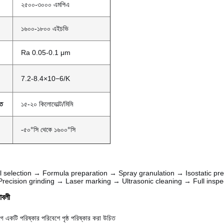
২৫০০-৩০০০ এমপিএ
১৬০০-১৮০০ এইচভি
Ra 0.05-0.1 μm
7.2-8.4×10−6/K
তি
১৫-২০ কিলোভোল্ট/মিমি
-৫০°সি থেকে ১৬০০°সি
l selection → Formula preparation → Spray granulation → Isostatic p
Precision grinding → Laser marking → Ultrasonic cleaning → Full ins
শাবলী
ে একটি পরিষ্কার পরিবেশে পৃষ্ঠ পরিষ্কার করা উচিত