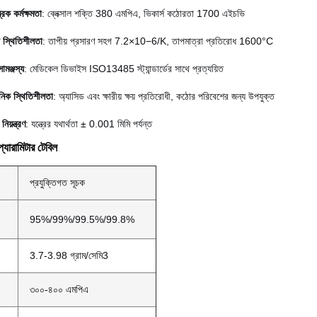
্রিক কর্মক্ষমতা
: ব্লেক্সাল শক্তি 380 এমপিএ, ভিকার্স কঠোরতা 1700 এইচভি
 স্থিতিশীলতা
: তাপীয় প্রসারণ সহগ 7.2×10−6/K, তাপমাত্রা প্রতিরোধ 1600°C
ামঞ্জস্য
: মেডিকেল ডিভাইস ISO13485 স্ট্যান্ডার্ডের সাথে প্রত্যয়িত
়নিক স্থিতিশীলতা
: অ্যাসিড এবং ক্ষারীয় ক্ষয় প্রতিরোধী, কঠোর পরিবেশের জন্য উপযুক্ত
 নিয়ন্ত্রণ
: যন্ত্রের যথার্থতা ± 0.001 মিমি পর্যন্ত
্যারামিটার টেবিল
প্রযুক্তিগত সূচক
95%/99%/99.5%/99.8%
3.7-3.98 গ্রাম/সেমি3
৩০০-৪০০ এমপিএ