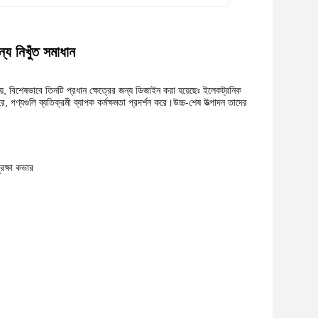
জন্য নিখুঁত সমাধান
য়, বিশেষভাবে তিনটি প্রধান ক্ষেত্রের জন্য ডিজাইন করা হয়েছেঃ ইলেকট্রনিক
র করে, পণ্যগুলি ব্যতিক্রমী ব্যাপক কর্মক্ষমতা প্রদর্শন করে।উচ্চ-শেষ উত্পাদন তাদের
রক্ষা কভার