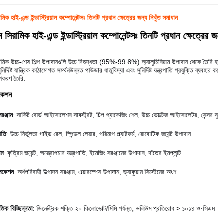
ামিক হাই-এন্ড ইন্ডাস্ট্রিয়াল কম্পোনেন্টসঃ তিনটি প্রধান ক্ষেত্রের জন্য নিখুঁত সমাধান
াম সিরামিক হাই-এন্ড ইন্ডাস্ট্রিয়াল কম্পোনেন্টসঃ তিনটি প্রধান ক্ষেত্রের 
িরামিক উচ্চ-শেষ শিল্প উপাদানগুলি উচ্চ বিশুদ্ধতা (95%-99.8%) অ্যালুমিনিয়াম উপাদান থেকে তৈরি হ
ির্দিষ্ট যান্ত্রিক কাঠামোগত সমর্থনউন্নত পাউডার ধাতুবিদ্যা এবং সুনির্দিষ্ট যন্ত্রপাতি প্রযুক্তি ব্যবহা
পকরণ তৈরি.
িকেশন
রঞ্জাম
: সার্কিট বোর্ড আইসোলেশন সাবস্ট্রট, চিপ প্যাকেজিং শেল, উচ্চ ভোল্টেজ আইসোলেটর, সেন্সর সু
পাতি
: উচ্চ নির্ভুলতা গাইড রেল, স্পিন্ডল লেয়ার, পরিমাপ প্ল্যাটফর্ম, রোবোটিক জয়েন্ট উপাদান
াম
: কৃত্রিম জয়েন্ট, অস্ত্রোপচার যন্ত্রপাতি, ইমেজিং সরঞ্জামের উপাদান, দাঁতের ইমপ্লান্ট
লিকেশন
: অর্ধপরিবাহী উত্পাদন সরঞ্জাম, এয়ারস্পেস উপাদান, ভ্যাকুয়াম সিস্টেমের অংশ
তিক বিচ্ছিন্নতা
: ডিলেক্ট্রিক শক্তি ২০ কিলোভোল্ট/মিমি পর্যন্ত, ভলিউম প্রতিরোধ > ১০১৪ ও·সিএম