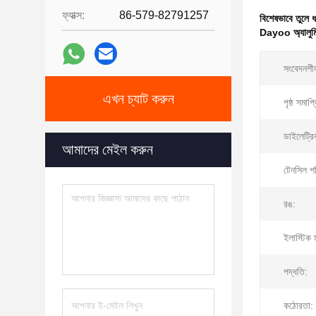
ফ্যাক্স:
86-579-82791257
বিশেষভাবে তুলে 
Dayoo অ্যালুমিনি
সংবেদনশী
এখন চ্যাট করুন
পৃষ্ঠ সমাপ্
ডাইলেট্রি
আমাদের মেইল ​​করুন
টেনসিল শ
রঙ:
ইলাস্টিক 
পদ্ধতি:
কঠোরতা: