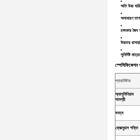
অতি উচ্চ যান্ত
অসাধারণ তাপ
চমৎকার জৈব স
উচ্চতর রাসায
সুনির্দিষ্ট মাত্রা
স্পেসিফিকেশন প
প্যারামিটার
অ্যালুমিনিয়াম
সামগ্রী
ঘনত্ব
ফ্লেক্সুরাল শক্তি