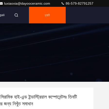
luxiaoxia@dayooceramic.com
86-579-82791257
চ্যাট
gali
 সিরামিক হাই-এন্ড ইন্ডাস্ট্রিয়াল কম্পোনেন্টসঃ তিনটি
রের জন্য নিখুঁত সমাধান