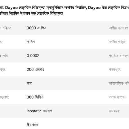
ধরা:
Dayoo বৈদ্যুতিক বিচ্ছিন্নতা অ্যালুমিনিয়াম অক্সাইড সিরামিক
,
Dayoo উচ্চ বৈদ্যুতিক নিরোধক 
য়াম সিরামিক উপাদান উচ্চ বৈদ্যুতিক বিচ্ছিন্নতা
ল শক্তি:
3000 এমপিএ
তাপীয় প্রসারণ
তি:
পালিশ
নমনীয় শক্তি:
ক ক্ষতি:
0.0002
প্রতিরোধ পরুন
ক্তি:
200 এমপিএ
গলনাঙ্ক:
সাদা
ডাইলেট্রিক শক্
মডুলাস:
380 জিপিএ
বাল্ক ঘনত্ব:
lsostatic সংরক্ষণ
আবেদন:
9 মোহস