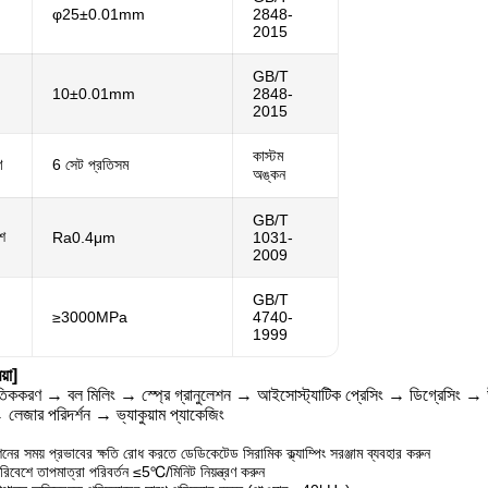
φ25±0.01mm
2848-
2015
GB/T
10±0.01mm
2848-
2015
কাস্টম
ণ
6 সেট প্রতিসম
অঙ্কন
GB/T
শ
Ra0.4μm
1031-
2009
GB/T
≥3000MPa
4740-
1999
য়া]
াতিককরণ → বল মিলিং → স্প্রে গ্রানুলেশন → আইসোস্ট্যাটিক প্রেসিং → ডিগ্রেসিং → উ
 লেজার পরিদর্শন → ভ্যাকুয়াম প্যাকেজিং
নের সময় প্রভাবের ক্ষতি রোধ করতে ডেডিকেটেড সিরামিক ক্ল্যাম্পিং সরঞ্জাম ব্যবহার করুন
িবেশে তাপমাত্রা পরিবর্তন ≤5℃/মিনিট নিয়ন্ত্রণ করুন