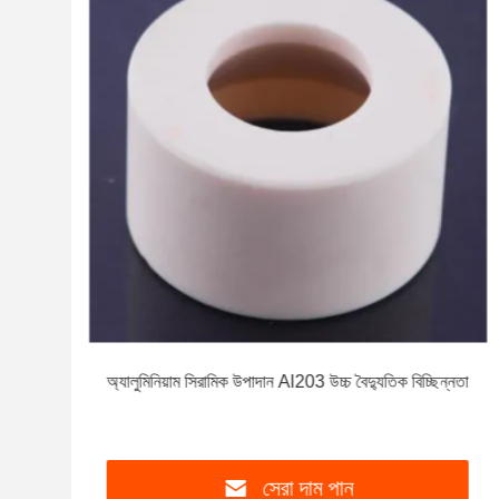
অ্যালুমিনিয়াম সিরামিক উপাদান Al203 উচ্চ বৈদ্যুতিক বিচ্ছিন্নতা
সেরা দাম পান