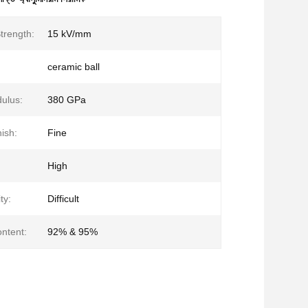
Strength:
15 kV/mm
ceramic ball
dulus:
380 GPa
ish:
Fine
High
ty:
Difficult
ntent:
92% & 95%