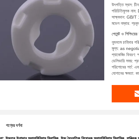
উৎপত্তি স্থল: চীন,
পরিচিতিমুলক নাম
সাক্ষ্যদান: G
মডেল নম্বার: প্রকৃ
পেমেন্ট ও শিপিংয়ের 
ন্যূনতম চাহিদার প
মূল্য: as nego
প্যাকেজিং বিবরণ:
ডেলিভারি সময়: প্র
পরিশোধের শর্ত: এ
যোগানের ক্ষমতা: ক
পণ্যের বর্ণনা
ধরা:
উচ্চতর উপাদান অ্যালুমিনিয়াম সিরামিক
,
উচ্চ বৈদ্যুতিক নিরোধক অ্যালুমিনিয়াম সিরামিক
,
যান্ত্রিক