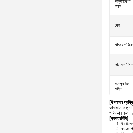
অভ্যন্তরীণ
ব্যাস
বেধ
খাঁজের পরিমা
সারফেস ফিনি
কম্প্রেসিভ
শক্তি
[উৎপাদন প্রক্রি
কাঁচামাল আনুপ
পরিষ্কার করা →
[ব্যবহারবিধি]
ইনস্টলেশ
কাজের পর