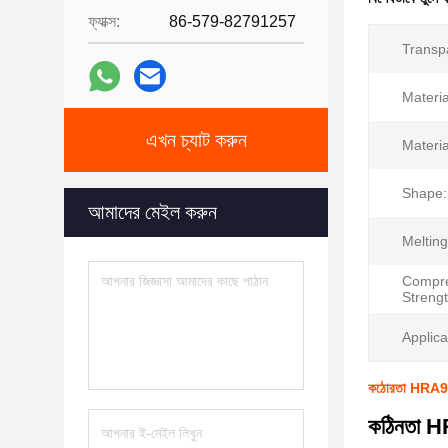
ফ্যাক্স:
86-579-82791257
Transp
Materia
এখন চ্যাট করুন
Materia
Shape:
আমাদের মেইল ​​করুন
Melting
Compre
Strengt
Applica
কঠোরতা HRA90-9
কঠিনতা HR