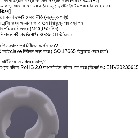
ইথানল অতিস্বনক পরিষ্কারের সাথে পরিষ্কার করুন (পাওয়ার ≤40kHz)
ত বস্তুর সাথে সংরক্ষণ করা এড়িয়ে চলুন; অ্যান্টি-স্ট্যাটিক প্যাকেজিং ব্যবহার করুন
রিষেবা]
 কারণ ছাড়াই ফেরত নীতি (অনুন্মুক্ত পণ্য)
েন্টির মধ্যে অ-মানব ক্ষতি হলে বিনামূল্যে প্রতিস্থাপন
শন পরিষেবা উপলব্ধ (MOQ 50 পিস)
র উপাদান পরীক্ষার রিপোর্ট (SGS/CTI ঐচ্ছিক)
কি উচ্চ-তাপমাত্রা নির্বীজন সমর্থন করে?
টোclave নির্বীজন সহ্য করে (ISO 17665 স্ট্যান্ডার্ড মেনে চলে)
 সার্টিফিকেশন উপলব্ধ আছে?
র্ণ পণ্যের পরিসর RoHS 2.0 দশ-আইটেম পরীক্ষা পাস করে (রিপোর্ট নং: ENV202306