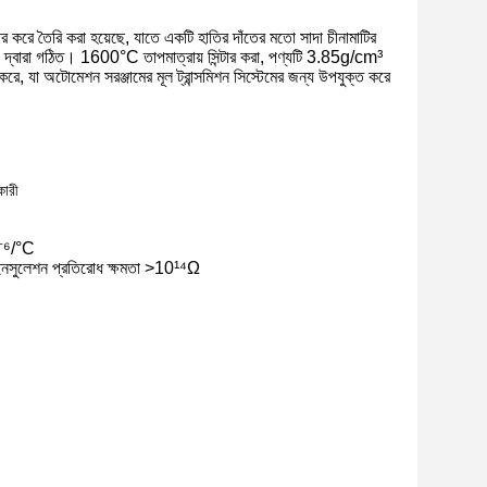
হার করে তৈরি করা হয়েছে, যাতে একটি হাতির দাঁতের মতো সাদা চীনামাটির
খাঁজ দ্বারা গঠিত। 1600°C তাপমাত্রায় সিন্টার করা, পণ্যটি 3.85g/cm³
করে, যা অটোমেশন সরঞ্জামের মূল ট্রান্সমিশন সিস্টেমের জন্য উপযুক্ত করে
কারী
0⁻⁶/°C
, ইনসুলেশন প্রতিরোধ ক্ষমতা >10¹⁴Ω