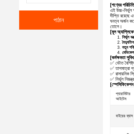
[পণ্যের পরিচিত
এই উচ্চ-নির্ভুল
দীপ্তি রয়েছে 
পাঠান
ঘনত্ব অর্জন করে
তোলে।
[মূল অ্যাপ্লিক
নির্ভুল যন্
বৈদ্যুতিন
নতুন শক্
মেডিকেল
[কর্মক্ষমতা সুবিধ
✅ ভৌত বৈশিষ্
✅ তাপমাত্রা প
✅ রাসায়নিক স্
✅ নির্ভুল নিয
[স্পেসিফিকেশন 
প্যারামিটার
আইটেম
বাইরের ব্যাস