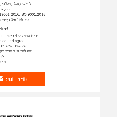
 ঝেজিয়াং, জিনহুয়াতে তৈরি
: Dayoo
B/T 19001-2016/ISO 9001:2015
ত পণ্যের উপর নির্ভর করে
শর্তাবলী
রিমাণ: আলোচনা এবং সম্মত হিসাবে
tiated and agreed
 শক্ত কাগজ, কাঠের কেস
কৃত পণ্যের উপর নির্ভর করে
ফওবি
ারখানা
সেরা দাম পান
 শক্তি অ্যালুমিনিয়াম সিরামিক