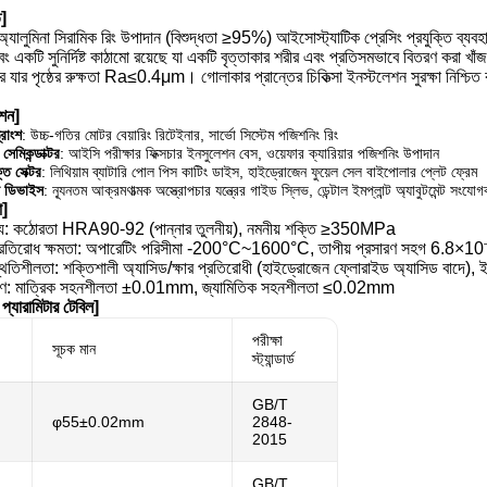
ি]
 অ্যালুমিনা সিরামিক রিং উপাদান (বিশুদ্ধতা ≥95%) আইসোস্ট্যাটিক প্রেসিং প্রযুক্তি ব্যব
এবং একটি সুনির্দিষ্ট কাঠামো রয়েছে যা একটি বৃত্তাকার শরীর এবং প্রতিসমভাবে বিতরণ করা 
 যার পৃষ্ঠের রুক্ষতা Ra≤0.4μm। গোলাকার প্রান্তের চিকিত্সা ইনস্টলেশন সুরক্ষা নিশ্চিত 
েশন]
ত্রাংশ
: উচ্চ-গতির মোটর বেয়ারিং রিটেইনার, সার্ভো সিস্টেম পজিশনিং রিং
 সেমিকন্ডাক্টর
: আইসি পরীক্ষার ফিক্সচার ইনসুলেশন বেস, ওয়েফার ক্যারিয়ার পজিশনিং উপাদান
তি সেক্টর
: লিথিয়াম ব্যাটারি পোল পিস কাটিং ডাইস, হাইড্রোজেন ফুয়েল সেল বাইপোলার প্লেট ফ্রেম
 ডিভাইস
: ন্যূনতম আক্রমণাত্মক অস্ত্রোপচার যন্ত্রের গাইড স্লিভ, ডেন্টাল ইমপ্লান্ট অ্যাবুটমেন্ট সংযোগ
া]
ট্য: কঠোরতা HRA90-92 (পান্নার তুলনীয়), নমনীয় শক্তি ≥350MPa
্রতিরোধ ক্ষমতা: অপারেটিং পরিসীমা -200°C~1600°C, তাপীয় প্রসারণ সহগ 6.8×1
থিতিশীলতা: শক্তিশালী অ্যাসিড/ক্ষার প্রতিরোধী (হাইড্রোজেন ফ্লোরাইড অ্যাসিড বাদে)
়ন্ত্রণ: মাত্রিক সহনশীলতা ±0.01mm, জ্যামিতিক সহনশীলতা ≤0.02mm
প্যারামিটার টেবিল]
পরীক্ষা
সূচক মান
স্ট্যান্ডার্ড
GB/T
φ55±0.02mm
2848-
2015
GB/T