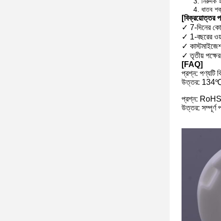
নিরুদক 
ধাতব শক্
[বিক্রয়োত্তর প
✓ 7-দিনের কোনো
✓ 1-বছরের ওয়ার
✓ কাস্টমাইজে
✓ তৃতীয় পক্ষে
[FAQ]
প্রশ্ন: পণ্যটি 
উত্তর: 134℃ অ
প্রশ্ন: RoHS
উত্তর: সম্পূ