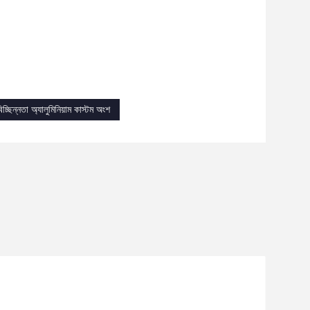
িচ্ছিন্নতা অ্যালুমিনিয়াম কাস্টম অংশ