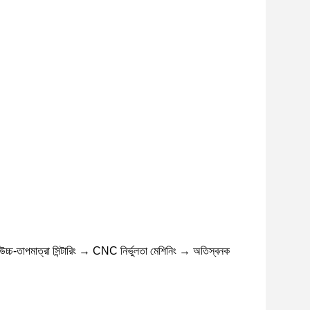
চ্চ-তাপমাত্রা সিন্টারিং → CNC নির্ভুলতা মেশিনিং → অতিস্বনক