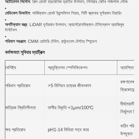
অটোমেশন সিস্টেম
: শিল্প রোবট হারমোনিক ড্রাইভ উপাদান, লিনিয়ার মোটর পজিশনিং স্টেজ
মেডিকেল ডিভাইস
: সার্জিক্যাল রোবট ট্রান্সমিশন গিয়ার, সিটি স্ক্যানার ঘূর্ণায়মান বিয়ারিং
অপটিক্যাল যন্ত্র
: LiDAR ঘূর্ণায়মান উপাদান, অ্যাস্ট্রোনমিক্যাল টেলিস্কোপ অ্যাজিমুথ
টার্নটেবল
পরিমাপ সরঞ্জাম
: CMM রোটারি টেবিল, রাউন্ডনেস টেস্টার স্পিন্ডেল
কর্মক্ষমতা সুবিধার ম্যাট্রিক্স
বৈশিষ্ট্য
প্রযুক্তিগত স্পেসিফিকেশন
অ্যাপ্লিকেশ
রক্ষণাবেক্ষণে
পরিধান প্রতিরোধ
>5 মিলিয়ন চক্রের জীবনকাল
ফ্রিকোয়েন্স
দীর্ঘমেয়াদী 
মাত্রিক স্থিতিশীলতা
তাপীয় বিকৃতি <1μm/100℃
নির্ভুলতা নিশ
কঠিন পরিবে
ক্ষয় প্রতিরোধ
pH1-14 মিডিয়া সহ্য করে
উপযুক্ত