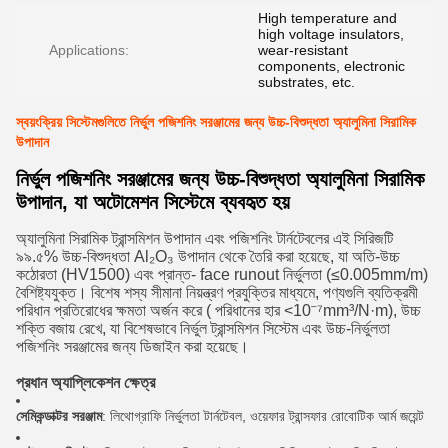
High temperature and
high voltage insulators,
Applications:
wear-resistant
components, electronic
substrates, etc.
স্বয়ংক্রিয় সিস্টেমগুলিতে নির্ভুল পজিশনিং সরঞ্জামের জন্য উচ্চ-বিশুদ্ধতা অ্যালুমিনা সিরামিক
উপাদান
নির্ভুল পজিশনিং সরঞ্জামের জন্য উচ্চ-বিশুদ্ধতা অ্যালুমিনা সিরামিক
উপাদান, যা অটোমেশন সিস্টেমে ব্যবহৃত হয়
অ্যালুমিনা সিরামিক ট্রান্সমিশন উপাদান এবং পজিশনিং টার্নটেবলের এই সিরিজটি
৯৯.৫% উচ্চ-বিশুদ্ধতা Al₂O₃ উপাদান থেকে তৈরি করা হয়েছে, যা অতি-উচ্চ
কঠোরতা (HV1500) এবং প্রান্ত- face runout নির্ভুলতা (≤0.005mm/m)
বৈশিষ্ট্যযুক্ত। বিশেষ শস্য সীমানা নিয়ন্ত্রণ প্রযুক্তির মাধ্যমে, পণ্যগুলি ব্যতিক্রমী
পরিধান প্রতিরোধের ক্ষমতা অর্জন করে ( পরিধানের হার <10⁻⁷mm³/N·m), উচ্চ
শক্তি বজায় রেখে, যা বিশেষভাবে নির্ভুল ট্রান্সমিশন সিস্টেম এবং উচ্চ-নির্ভুলতা
পজিশনিং সরঞ্জামের জন্য ডিজাইন করা হয়েছে।
প্রধান অ্যাপ্লিকেশন ক্ষেত্র
সেমিকন্ডাক্টর সরঞ্জাম
: লিথোগ্রাফি নির্ভুলতা টার্নটেবল, ওয়েফার ট্রান্সফার রোবোটিক আর্ম জয়েন্ট