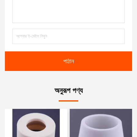
পাঠান
অনুরূপ পণ্য