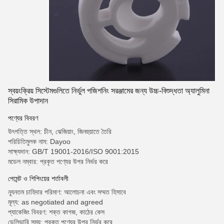
স্বয়ংক্রিয় সিস্টেমগুলিতে নির্ভুল পজিশনিং সরঞ্জামের জন্য উচ্চ-বিশুদ্ধতা অ্যালুমিনা
সিরামিক উপাদান
পণ্যের বিবরণ
উৎপত্তি স্থল: চীন, ঝেজিয়াং, জিনহুয়াতে তৈরি
পরিচিতিমুলক নাম: Dayoo
সাক্ষ্যদান: GB/T 19001-2016/ISO 9001:2015
মডেল নম্বার: প্রকৃত পণ্যের উপর নির্ভর করে
পেমেন্ট ও শিপিংয়ের শর্তাবলী
ন্যূনতম চাহিদার পরিমাণ: আলোচনা এবং সম্মত হিসাবে
মূল্য: as negotiated and agreed
প্যাকেজিং বিবরণ: শক্ত কাগজ, কাঠের কেস
ডেলিভারি সময়: প্রকৃত পণ্যের উপর নির্ভর করে