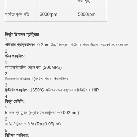
করা পৃষ্ঠ)
সর্বোচ্চ ঘূর্ণন গতি
3000rpm
5000rpm
নির্ভুল উত্পাদন প্রক্রিয়া
পাউডার প্রক্রিয়াকরণ
: 0.2μm উচ্চ-বিশুদ্ধতা পাউডার শস্য সীমানা নিয়ন্ত্রণ সংযোজন সহ
গঠন প্রযুক্তি
:
আইসোস্ট্যাটিক প্রেস করা (200MPa)
ইনজেকশন ছাঁচনির্মাণ (জটিল গিয়ার প্রোফাইল)
সিন্টারিং প্রযুক্তি
: 1650℃ হাইড্রোজেন বায়ুমণ্ডল সিন্টারিং + HIP
নির্ভুল মেশিনিং
:
5-অক্ষ গ্রাইন্ডিং (প্রোফাইল নির্ভুলতা ±0.002mm)
অতি-নির্ভুলতা পলিশিং (Ra≤0.05μm)
নিরীক্ষণ প্রক্রিয়া
: