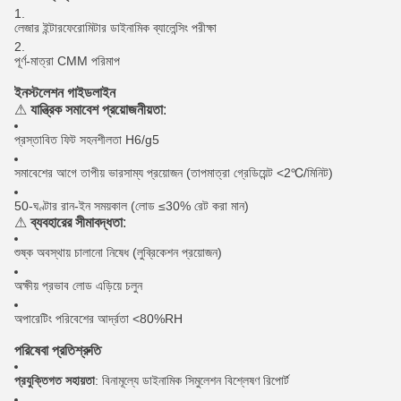
লেজার ইন্টারফেরোমিটার ডাইনামিক ব্যালেন্সিং পরীক্ষা
পূর্ণ-মাত্রা CMM পরিমাপ
ইনস্টলেশন গাইডলাইন
⚠
যান্ত্রিক সমাবেশ প্রয়োজনীয়তা
:
প্রস্তাবিত ফিট সহনশীলতা H6/g5
সমাবেশের আগে তাপীয় ভারসাম্য প্রয়োজন (তাপমাত্রা গ্রেডিয়েন্ট <2℃/মিনিট)
50-ঘণ্টার রান-ইন সময়কাল (লোড ≤30% রেট করা মান)
⚠
ব্যবহারের সীমাবদ্ধতা
:
শুষ্ক অবস্থায় চালানো নিষেধ (লুব্রিকেশন প্রয়োজন)
অক্ষীয় প্রভাব লোড এড়িয়ে চলুন
অপারেটিং পরিবেশের আর্দ্রতা <80%RH
পরিষেবা প্রতিশ্রুতি
প্রযুক্তিগত সহায়তা
: বিনামূল্যে ডাইনামিক সিমুলেশন বিশ্লেষণ রিপোর্ট