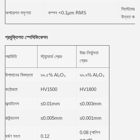
সিস্টেমের 
অপারেশন মসৃণতা
কম্পন <0.1μm RMS
উন্নত করে
প্রযুক্তিগত স্পেসিফিকেশন
উচ্চ-নির্ভুলতা
পরামিতি
স্ট্যান্ডার্ড গ্রেড
গ্রেড
উপাদানের বিশুদ্ধতা
৯৯.৫% Al₂O₃
৯৯.৯% Al₂O₃
কঠোরতা
HV1500
HV1800
ফ্ল্যাটনেস
≤0.01mm
≤0.003mm
রাউন্ডনেস
≤0.005mm
≤0.001mm
0.08 (পালিশ
ঘর্ষণ সহগ
0.12